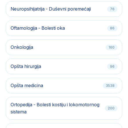
Neuropsihijatrija - Duševni poremećaji
76
Oftamologija - Bolesti oka
86
Onkologija
160
Opšta hirurgija
96
Opšta medicina
3538
Ortopedija - Bolesti kostiju i lokomotornog
200
sistema