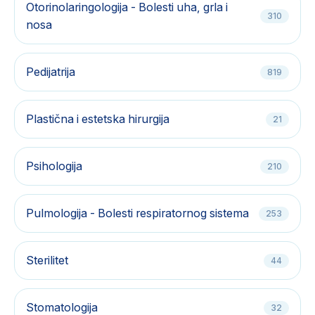
Otorinolaringologija - Bolesti uha, grla i
310
nosa
Pedijatrija
819
Plastična i estetska hirurgija
21
Psihologija
210
Pulmologija - Bolesti respiratornog sistema
253
Sterilitet
44
Stomatologija
32