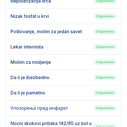
Repolarizacija srca
Odgovoreno
Nizak fosfat u krvi
Odgovoreno
Poštovanje, molim za jedan savet
Odgovoreno
Lekar internista
Odgovoreno
Moliim za misljenje
Odgovoreno
Da li je ibezbedno.
Odgovoreno
Da li je pametno.
Odgovoreno
Упозорења пред инфаркт
Odgovoreno
Nocni skokovi pritiska 142/85 uz bol u
Odgovoreno