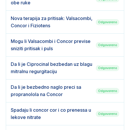
obe ruke
Nova terapija za pritisak: Valsacombi,
Odgovoreno
Concor i Fiziotens
Mogu li Valsacombi i Concor previse
Odgovoreno
sniziti pritisak i puls
Da li je Ciprocinal bezbedan uz blagu
Odgovoreno
mitralnu regurgitaciju
Da li je bezbedno naglo preci sa
Odgovoreno
propranolola na Concor
Spadaju li concor cor i co prenessa u
Odgovoreno
lekove nitrate