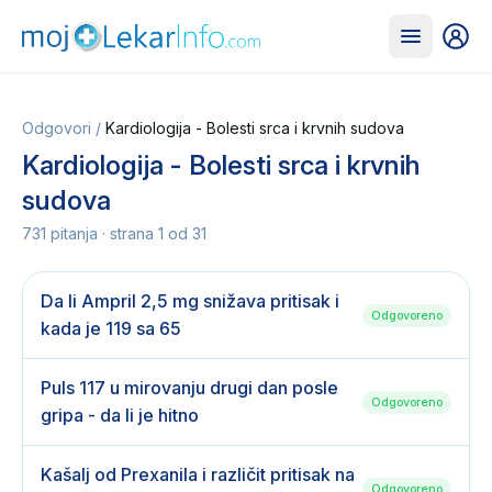
Odgovori
/
Kardiologija - Bolesti srca i krvnih sudova
Kardiologija - Bolesti srca i krvnih
sudova
731
pitanja · strana
1
od
31
Da li Ampril 2,5 mg snižava pritisak i
Odgovoreno
kada je 119 sa 65
Puls 117 u mirovanju drugi dan posle
Odgovoreno
gripa - da li je hitno
Kašalj od Prexanila i različit pritisak na
Odgovoreno