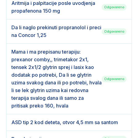
Aritmija i palpitacije posle uvodjenja
Odgovoreno
propafenona 150 mg
Da li naglo prekinuti propranolol i preci
Odgovoreno
na Concor 1,25
Mama i ma prepisanu terapiju:
prexanor comby,, trimetakor 2x1,
tensek 2x1/2 glytrin sprej i lasix kao
dodatak po potrebi, Da li se glytrin
Odgovoreno
uzima svakog dana ili po potrebi, hvala
li se lek glytrin uzima kai redovna
terapija svalog dana ili samo za
pritisak preko 160, hvala
ASD tip 2 kod deteta, otvor 4,5 mm sa santom