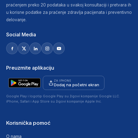
praćenjem preko 20 podataka u svakoj konsultaciji i pretvara ih
u korisne podatke za praćenje zdravlja pacijenata i preventivno
delovanje.
Social Media
Preuzmite aplikaciju
ZA IPHONE
Dodaj na početni ekran
Google Play i logotip Google Play su žigovi kompanije Google LLC.
iPhone, Safari i App Store su žigovi kompanije Apple Inc.
Korisnička pomoć
O nama