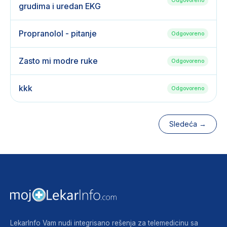
grudima i uredan EKG
Propranolol - pitanje
Odgovoreno
Zasto mi modre ruke
Odgovoreno
kkk
Odgovoreno
Sledeća →
LekarInfo Vam nudi integrisano rešenja za telemedicinu sa