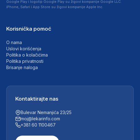
Google Play i logotip Google Play su žigovi kompanije Google LLC.
iPhone, Safari i App Store su žigovi kompanije Apple Inc.
Korisnička pomoć
O nama
Uslovi korišćenja
Politika o kolačićima
Politika privatnosti
Brisanje naloga
Kontaktirajte nas
Bulevar Nemanjića 23/25
moj@lekarinfo.com
+381 60 1100467