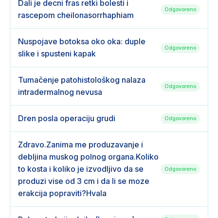
Dali je decni fras retki bolesti i
Odgovoreno
rascepom cheilonasorrhaphiam
Nuspojave botoksa oko oka: duple
Odgovoreno
slike i spusteni kapak
Tumačenje patohistološkog nalaza
Odgovoreno
intradermalnog nevusa
Dren posla operaciju grudi
Odgovoreno
Zdravo.Zanima me produzavanje i
debljina muskog polnog organa.Koliko
to kosta i koliko je izvodljivo da se
Odgovoreno
produzi vise od 3 cm i da li se moze
erakcija popraviti?Hvala