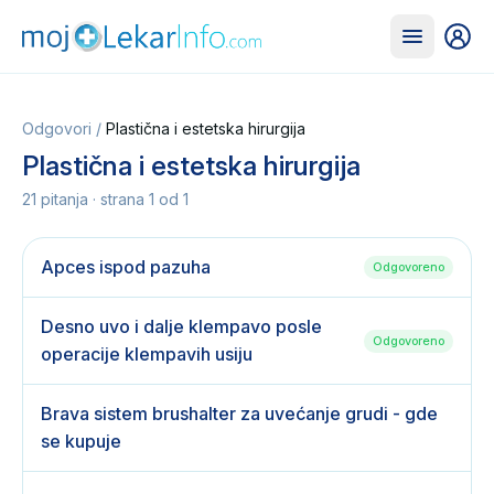
Odgovori
/
Plastična i estetska hirurgija
Plastična i estetska hirurgija
21
pitanja · strana
1
od
1
Apces ispod pazuha
Odgovoreno
Desno uvo i dalje klempavo posle
Odgovoreno
operacije klempavih usiju
Brava sistem brushalter za uvećanje grudi - gde
se kupuje