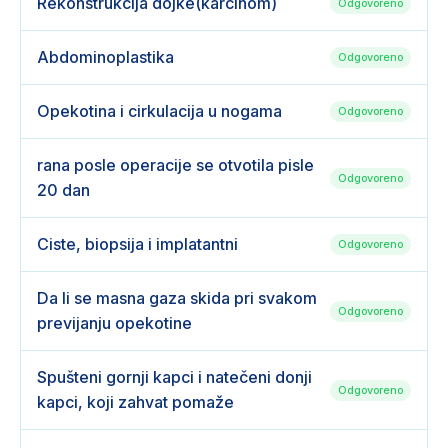
Rekonstrukcija dojke(karcinom)
Odgovoreno
Abdominoplastika
Odgovoreno
Opekotina i cirkulacija u nogama
Odgovoreno
rana posle operacije se otvotila pisle
Odgovoreno
20 dan
Ciste, biopsija i implatantni
Odgovoreno
Da li se masna gaza skida pri svakom
Odgovoreno
previjanju opekotine
Spušteni gornji kapci i natečeni donji
Odgovoreno
kapci, koji zahvat pomaže