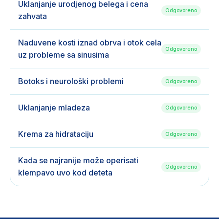
Uklanjanje urodjenog belega i cena
Odgovoreno
zahvata
Naduvene kosti iznad obrva i otok cela
Odgovoreno
uz probleme sa sinusima
Botoks i neurološki problemi
Odgovoreno
Uklanjanje mladeza
Odgovoreno
Krema za hidrataciju
Odgovoreno
Kada se najranije može operisati
Odgovoreno
klempavo uvo kod deteta