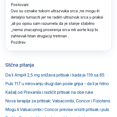
Postovani 

Ovo su oznake tokom ultrazvuka srca ,ne mogu ih 
detaljno tumaciti jer ne radim ultrazvuk srca u praksi 
,ali po opisu sam razumela da je stanje stabilno 
,,nema znacajnog prosirenja srca niti aorte koji bi 
zahtevali hitan drugaciji tretman .

Pozdrav
Slična pitanja
Da li Ampril 2,5 mg snižava pritisak i kada je 119 sa 65
Puls 117 u mirovanju drugi dan posle gripa - da li je hitno
Kašalj od Prexanila i različit pritisak na obe ruke
Nova terapija za pritisak: Valsacombi, Concor i Fiziotens
Mogu li Valsacombi i Concor previse sniziti pritisak i puls