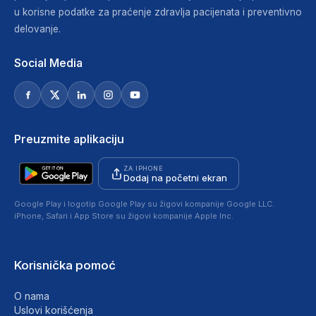
u korisne podatke za praćenje zdravlja pacijenata i preventivno
delovanje.
Social Media
Preuzmite aplikaciju
ZA IPHONE
Dodaj na početni ekran
Google Play i logotip Google Play su žigovi kompanije Google LLC.
iPhone, Safari i App Store su žigovi kompanije Apple Inc.
Korisnička pomoć
O nama
Uslovi korišćenja