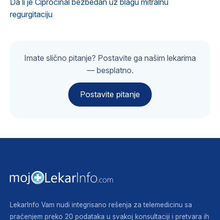
Da li je Ciprocinal bezbedan uz blagu mitralnu
regurgitaciju
Imate slično pitanje? Postavite ga našim lekarima
— besplatno.
Postavite pitanje
LekarInfo Vam nudi integrisano rešenja za telemedicinu sa
praćenjem preko 20 podataka u svakoj konsultaciji i pretvara ih