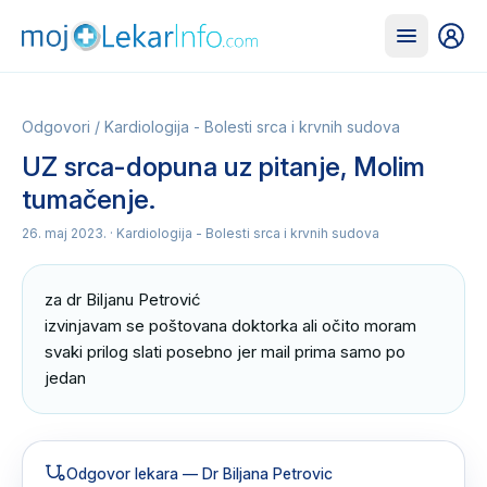
Odgovori
/
Kardiologija - Bolesti srca i krvnih sudova
UZ srca-dopuna uz pitanje, Molim
tumačenje.
26. maj 2023.
· Kardiologija - Bolesti srca i krvnih sudova
za dr Biljanu Petrović

izvinjavam se poštovana doktorka ali očito moram 
svaki prilog slati posebno jer mail prima samo po 
jedan
Odgovor lekara
— Dr Biljana Petrovic