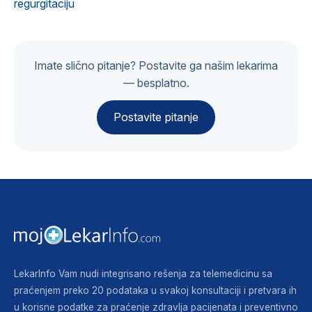
regurgitaciju
Imate slično pitanje? Postavite ga našim lekarima
— besplatno.
Postavite pitanje
LekarInfo Vam nudi integrisano rešenja za telemedicinu sa
praćenjem preko 20 podataka u svakoj konsultaciji i pretvara ih
u korisne podatke za praćenje zdravlja pacijenata i preventivno