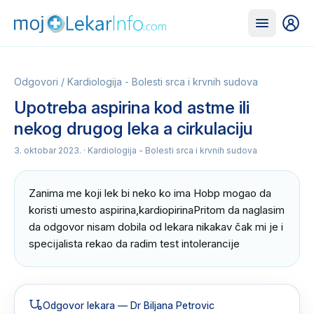
Odgovori
/
Kardiologija - Bolesti srca i krvnih sudova
Upotreba aspirina kod astme ili
nekog drugog leka a cirkulaciju
3. oktobar 2023.
· Kardiologija - Bolesti srca i krvnih sudova
Zanima me koji lek bi neko ko ima Hobp mogao da 
koristi umesto aspirina,kardiopirinaPritom da naglasim 
da odgovor nisam dobila od lekara nikakav čak mi je i 
specijalista rekao da radim test intolerancije
Odgovor lekara
— Dr Biljana Petrovic