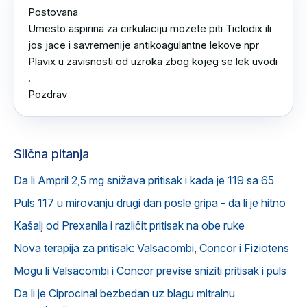
Postovana 

Umesto aspirina za cirkulaciju mozete piti Ticlodix ili 
jos jace i savremenije antikoagulantne lekove npr 
Plavix u zavisnosti od uzroka zbog kojeg se lek uvodi 
.

Pozdrav
Slična pitanja
Da li Ampril 2,5 mg snižava pritisak i kada je 119 sa 65
Puls 117 u mirovanju drugi dan posle gripa - da li je hitno
Kašalj od Prexanila i različit pritisak na obe ruke
Nova terapija za pritisak: Valsacombi, Concor i Fiziotens
Mogu li Valsacombi i Concor previse sniziti pritisak i puls
Da li je Ciprocinal bezbedan uz blagu mitralnu