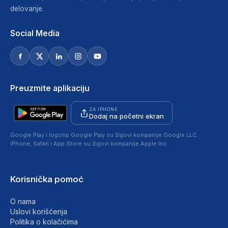
delovanje.
Social Media
Preuzmite aplikaciju
ZA IPHONE
Dodaj na početni ekran
Google Play i logotip Google Play su žigovi kompanije Google LLC.
iPhone, Safari i App Store su žigovi kompanije Apple Inc.
Korisnička pomoć
O nama
Uslovi korišćenja
Politika o kolačićima