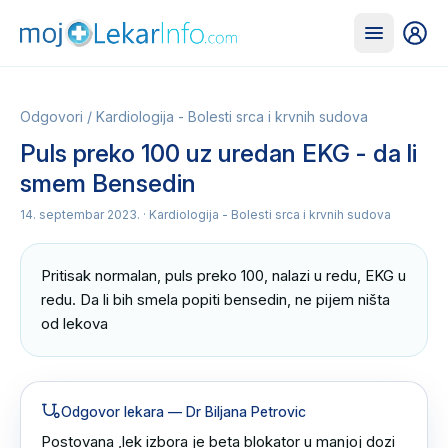
Odgovori
/
Kardiologija - Bolesti srca i krvnih sudova
Puls preko 100 uz uredan EKG - da li
smem Bensedin
14. septembar 2023.
· Kardiologija - Bolesti srca i krvnih sudova
Pritisak normalan, puls preko 100, nalazi u redu, EKG u 
redu. Da li bih smela popiti bensedin, ne pijem ništa 
od lekova
Odgovor lekara
— Dr Biljana Petrovic
Postovana ,lek izbora je beta blokator u manjoj dozi 