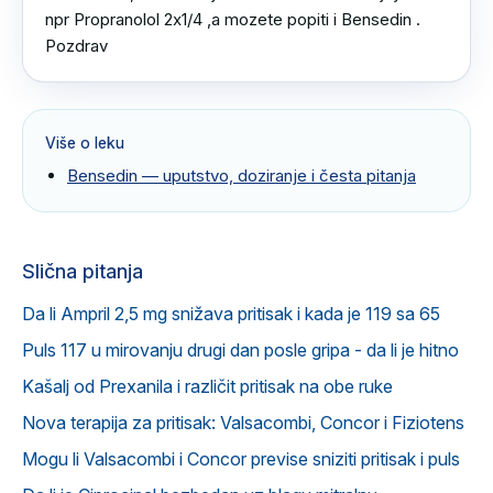
npr Propranolol 2x1/4 ,a mozete popiti i Bensedin .

Pozdrav
Više o leku
Bensedin
— uputstvo, doziranje i česta pitanja
Slična pitanja
Da li Ampril 2,5 mg snižava pritisak i kada je 119 sa 65
Puls 117 u mirovanju drugi dan posle gripa - da li je hitno
Kašalj od Prexanila i različit pritisak na obe ruke
Nova terapija za pritisak: Valsacombi, Concor i Fiziotens
Mogu li Valsacombi i Concor previse sniziti pritisak i puls