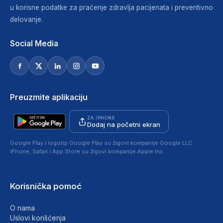
u korisne podatke za praćenje zdravlja pacijenata i preventivno
delovanje.
Social Media
Preuzmite aplikaciju
ZA IPHONE
Dodaj na početni ekran
Google Play i logotip Google Play su žigovi kompanije Google LLC.
iPhone, Safari i App Store su žigovi kompanije Apple Inc.
Korisnička pomoć
O nama
Uslovi korišćenja