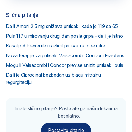
Slična pitanja
Da li Ampril 2,5 mg snižava pritisak i kada je 119 sa 65
Puls 117 u mirovanju drugi dan posle gripa - da li je hitno
Kašalj od Prexanila i različit pritisak na obe ruke
Nova terapija za pritisak: Valsacombi, Concor i Fiziotens
Mogu li Valsacombi i Concor previse sniziti pritisak i puls
Da li je Ciprocinal bezbedan uz blagu mitralnu
regurgitaciju
Imate slično pitanje? Postavite ga našim lekarima
— besplatno.
Postavite pitanje