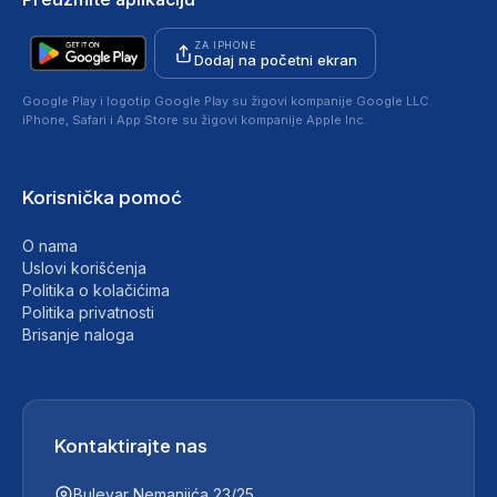
ZA IPHONE
Dodaj na početni ekran
Google Play i logotip Google Play su žigovi kompanije Google LLC.
iPhone, Safari i App Store su žigovi kompanije Apple Inc.
Korisnička pomoć
O nama
Uslovi korišćenja
Politika o kolačićima
Politika privatnosti
Brisanje naloga
Kontaktirajte nas
Bulevar Nemanjića 23/25