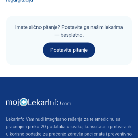
Imate slično pitanje? Postavite ga našim lekarima
— besplatno.
Postavite pitanje
LekarInfo Vam nudi integrisano rešenja za telemedicinu sa
praćenjem preko 20 podataka u svakoj konsultaciji i pretvara ih
u korisne podatke za praćenje zdravlja pacijenata i preventivno