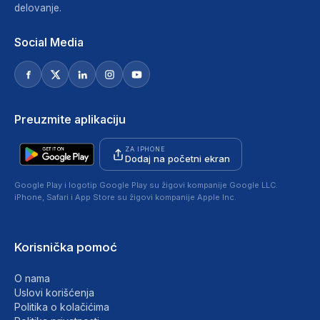
delovanje.
Social Media
Preuzmite aplikaciju
ZA IPHONE
Dodaj na početni ekran
Google Play i logotip Google Play su žigovi kompanije Google LLC.
iPhone, Safari i App Store su žigovi kompanije Apple Inc.
Korisnička pomoć
O nama
Uslovi korišćenja
Politika o kolačićima