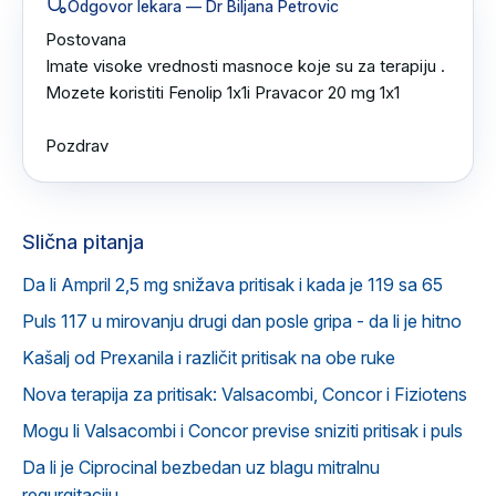
Odgovor lekara
— Dr Biljana Petrovic
Postovana

Imate visoke vrednosti masnoce koje su za terapiju .

Mozete koristiti Fenolip 1x1i Pravacor 20 mg 1x1

Pozdrav
Slična pitanja
Da li Ampril 2,5 mg snižava pritisak i kada je 119 sa 65
Puls 117 u mirovanju drugi dan posle gripa - da li je hitno
Kašalj od Prexanila i različit pritisak na obe ruke
Nova terapija za pritisak: Valsacombi, Concor i Fiziotens
Mogu li Valsacombi i Concor previse sniziti pritisak i puls
Da li je Ciprocinal bezbedan uz blagu mitralnu
regurgitaciju