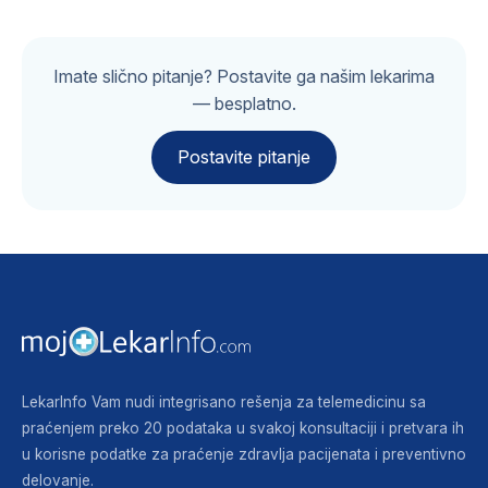
Imate slično pitanje? Postavite ga našim lekarima
— besplatno.
Postavite pitanje
LekarInfo Vam nudi integrisano rešenja za telemedicinu sa
praćenjem preko 20 podataka u svakoj konsultaciji i pretvara ih
u korisne podatke za praćenje zdravlja pacijenata i preventivno
delovanje.