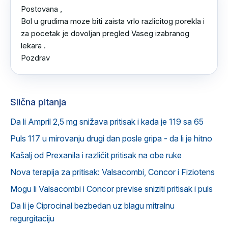
Postovana ,

Bol u grudima moze biti zaista vrlo razlicitog porekla i 
za pocetak je dovoljan pregled Vaseg izabranog 
lekara .

Pozdrav
Slična pitanja
Da li Ampril 2,5 mg snižava pritisak i kada je 119 sa 65
Puls 117 u mirovanju drugi dan posle gripa - da li je hitno
Kašalj od Prexanila i različit pritisak na obe ruke
Nova terapija za pritisak: Valsacombi, Concor i Fiziotens
Mogu li Valsacombi i Concor previse sniziti pritisak i puls
Da li je Ciprocinal bezbedan uz blagu mitralnu
regurgitaciju