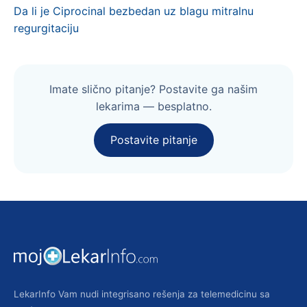
Da li je Ciprocinal bezbedan uz blagu mitralnu
regurgitaciju
Imate slično pitanje? Postavite ga našim
lekarima — besplatno.
Postavite pitanje
LekarInfo Vam nudi integrisano rešenja za telemedicinu sa