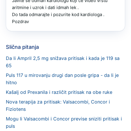
Javite se odmah kardiologu koji ce videti vrstu 
aritmine i uzrok i dati idmah lek .

Do tada odmarajte i pozurite kod kardiologa .

Pozdrav
Slična pitanja
Da li Ampril 2,5 mg snižava pritisak i kada je 119 sa
65
Puls 117 u mirovanju drugi dan posle gripa - da li je
hitno
Kašalj od Prexanila i različit pritisak na obe ruke
Nova terapija za pritisak: Valsacombi, Concor i
Fiziotens
Mogu li Valsacombi i Concor previse sniziti pritisak i
puls