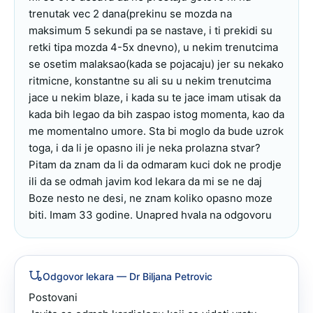
trenutak vec 2 dana(prekinu se mozda na 
maksimum 5 sekundi pa se nastave, i ti prekidi su 
retki tipa mozda 4-5x dnevno), u nekim trenutcima 
se osetim malaksao(kada se pojacaju) jer su nekako 
ritmicne, konstantne su ali su u nekim trenutcima 
jace u nekim blaze, i kada su te jace imam utisak da 
kada bih legao da bih zaspao istog momenta, kao da 
me momentalno umore. Sta bi moglo da bude uzrok 
toga, i da li je opasno ili je neka prolazna stvar? 
Pitam da znam da li da odmaram kuci dok ne prodje 
ili da se odmah javim kod lekara da mi se ne daj 
Boze nesto ne desi, ne znam koliko opasno moze 
biti. Imam 33 godine. Unapred hvala na odgovoru
Odgovor lekara
— Dr Biljana Petrovic
Postovani
