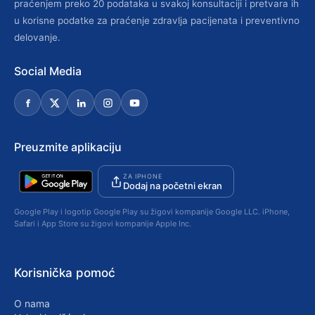
praćenjem preko 20 podataka u svakoj konsultaciji i pretvara ih
u korisne podatke za praćenje zdravlja pacijenata i preventivno
delovanje.
Social Media
Preuzmite aplikaciju
ZA IPHONE
Dodaj na početni ekran
Google Play i logotip Google Play su žigovi kompanije Google LLC. iPhone,
Safari i App Store su žigovi kompanije Apple Inc.
Korisnička pomoć
O nama