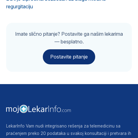
regurgitaciju
Imate slično pitanje? Postavite ga našim lekarima
— besplatno.
Postavite pitanje
LekarInfo Vam nudi integrisano rešenja za telemedicinu sa
praćenjem preko 20 podataka u svakoj konsultaciji i pretvara ih