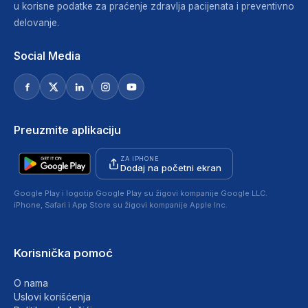
u korisne podatke za praćenje zdravlja pacijenata i preventivno
delovanje.
Social Media
Preuzmite aplikaciju
ZA IPHONE
Dodaj na početni ekran
Google Play i logotip Google Play su žigovi kompanije Google LLC.
iPhone, Safari i App Store su žigovi kompanije Apple Inc.
Korisnička pomoć
O nama
Uslovi korišćenja