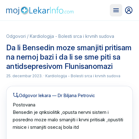
Odgovori
/
Kardiologija - Bolesti srca i krvnih sudova
Da li Bensedin moze smanjiti pritisam
na nernoj bazi i da li se sme piti sa
antidsepresivom Flunisanomazi
25. decembar 2023.
· Kardiologija - Bolesti srca i krvnih sudova
Odgovor lekara
— Dr Biljana Petrovic
Postovana

Bensedin je qnksiolitik ,opusta nervni sistem i 
posredno moze malo smanjiti i krvni pritisak ,opustiti 
misice i smanjiti osecaj bola itd 
