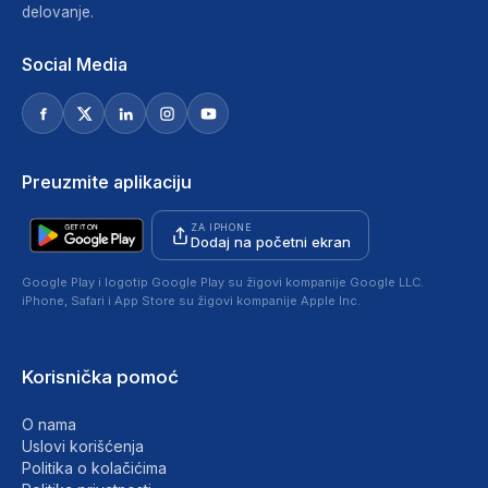
delovanje.
Social Media
Preuzmite aplikaciju
ZA IPHONE
Dodaj na početni ekran
Google Play i logotip Google Play su žigovi kompanije Google LLC.
iPhone, Safari i App Store su žigovi kompanije Apple Inc.
Korisnička pomoć
O nama
Uslovi korišćenja
Politika o kolačićima