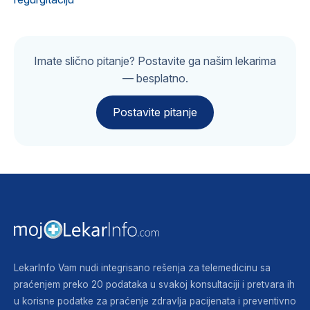
Imate slično pitanje? Postavite ga našim lekarima
— besplatno.
Postavite pitanje
LekarInfo Vam nudi integrisano rešenja za telemedicinu sa
praćenjem preko 20 podataka u svakoj konsultaciji i pretvara ih
u korisne podatke za praćenje zdravlja pacijenata i preventivno