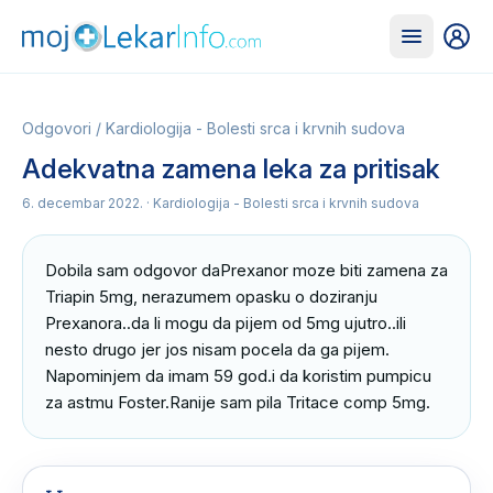
Odgovori
/
Kardiologija - Bolesti srca i krvnih sudova
Adekvatna zamena leka za pritisak
6. decembar 2022.
· Kardiologija - Bolesti srca i krvnih sudova
Dobila sam odgovor daPrexanor moze biti zamena za 
Triapin 5mg, nerazumem opasku o doziranju 
Prexanora..da li mogu da pijem od 5mg ujutro..ili 
nesto drugo jer jos nisam pocela da ga pijem. 
Napominjem da imam 59 god.i da koristim pumpicu 
za astmu Foster.Ranije sam pila Tritace comp 5mg.