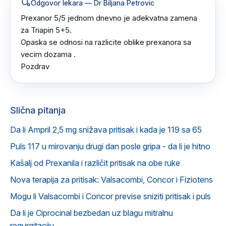
Odgovor lekara
— Dr Biljana Petrovic
Prexanor 5/5 jednom dnevno je adekvatna zamena 
za Triapin 5+5.

Opaska se odnosi na razlicite oblike prexanora sa 
vecim dozama .

Pozdrav
Slična pitanja
Da li Ampril 2,5 mg snižava pritisak i kada je 119 sa 65
Puls 117 u mirovanju drugi dan posle gripa - da li je hitno
Kašalj od Prexanila i različit pritisak na obe ruke
Nova terapija za pritisak: Valsacombi, Concor i Fiziotens
Mogu li Valsacombi i Concor previse sniziti pritisak i puls
Da li je Ciprocinal bezbedan uz blagu mitralnu
regurgitaciju