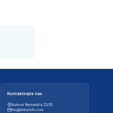
.
Kontaktirajte nas
Bulevar Nemanjića 23/25
moj@lekarinfo.com