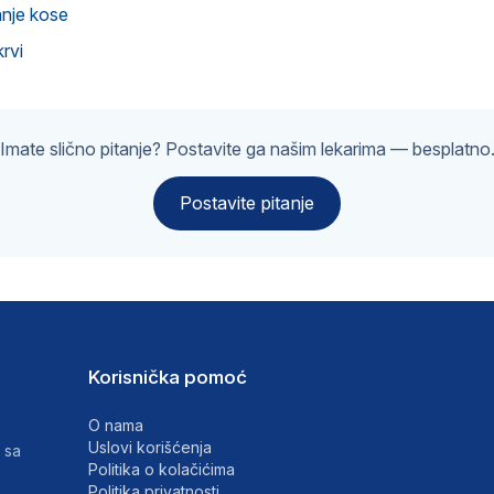
anje kose
rvi
Imate slično pitanje? Postavite ga našim lekarima — besplatno
Postavite pitanje
Korisnička pomoć
O nama
Uslovi korišćenja
 sa
Politika o kolačićima
Politika privatnosti