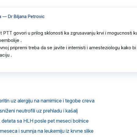
a
— Dr Biljana Petrovic
PTT govori u prilog sklonosti ka zgrusavanju krvi i mogucnosti ka
embolije .

noj pripremi treba da se javite i internisti i amesteziologu kako bi
ciju .

ritin uz alergiju na namirnice i tegobe creva
sniženi neutrofili uz prehladu i kašalj
deteta sa HLH posle pet meseci bolnice
 meseca i sumnja na leukemiju iz krvne slike