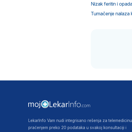
Nizak feritin i opad
Tumačenje nalaza k
LekarInfo Vam nudi integrisano rešenja za telemedicinu
praćenjem preko 20 podataka u svakoj konsultaciji i