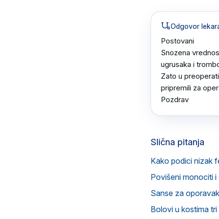
Odgovor lekar
Postovani 

Snozena vrednost 
ugrusaka i trombo
Zato u preoperativ
pripremili za opera
Pozdrav
Slična pitanja
Kako podici nizak fe
Povišeni monociti i 
Sanse za oporavak 
Bolovi u kostima tri