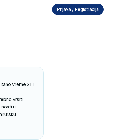
Prijava / Registracija
tano vreme 21.1 
ebno vrsiti 
nosti u 
irursku 