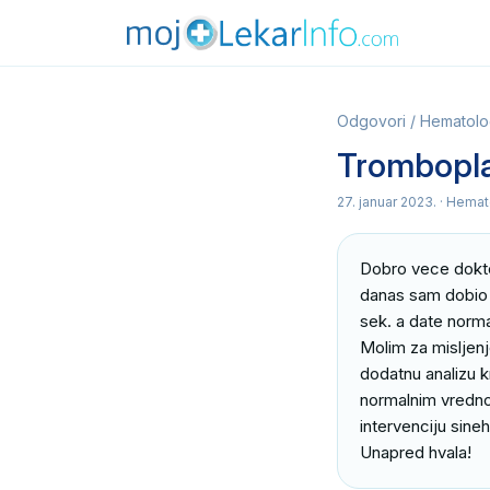
Odgovori
/
Hematologi
Trombopla
27. januar 2023.
· Hemato
Dobro vece dokto
danas sam dobio r
sek. a date norma
Molim za misljenje
dodatnu analizu k
normalnim vredno
intervenciju sineh
Unapred hvala!