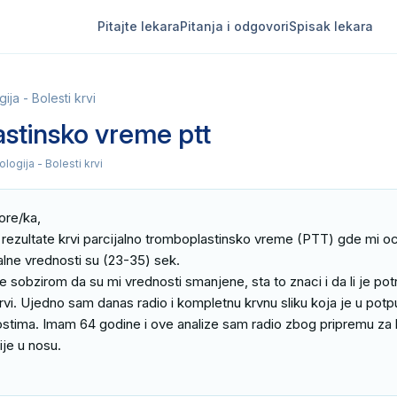
Pitajte lekara
Pitanja i odgovori
Spisak lekara
ja - Bolesti krvi
stinsko vreme ptt
logija - Bolesti krvi
re/ka,

ezultate krvi parcijalno tromboplastinsko vreme (PTT) gde mi oci
lne vrednosti su (23-35) sek.

 sobzirom da su mi vrednosti smanjene, sta to znaci i da li je potr
rvi. Ujedno sam danas radio i kompletnu krvnu sliku koja je u potpu
stima. Imam 64 godine i ove analize sam radio zbog pripremu za h
ije u nosu.
