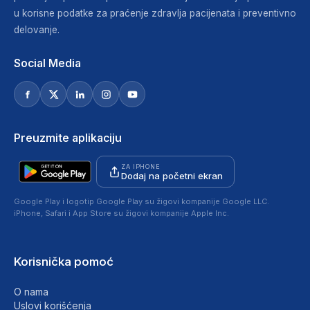
u korisne podatke za praćenje zdravlja pacijenata i preventivno
delovanje.
Social Media
Preuzmite aplikaciju
ZA IPHONE
Dodaj na početni ekran
Google Play i logotip Google Play su žigovi kompanije Google LLC.
iPhone, Safari i App Store su žigovi kompanije Apple Inc.
Korisnička pomoć
O nama
Uslovi korišćenja