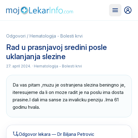
Odgovori
/
Hematologija - Bolesti krvi
Rad u prasnjavoj sredini posle
uklanjanja slezine
27. april 2024.
· Hematologija - Bolesti krvi
Da vas pitam ,muzu je ostranjena slezina beningno je, 
iteresujeme da li on moze radit je na poslu ima dosta 
prasine.I dali ima sanse za invalicku penziju .Ima 61 
godinu hvala.
Odgovor lekara
— Dr Biljana Petrovic