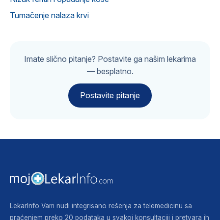
Tumačenje nalaza krvi
Imate slično pitanje? Postavite ga našim lekarima
— besplatno.
Postavite pitanje
LekarInfo Vam nudi integrisano rešenja za telemedicinu sa
praćenjem preko 20 podataka u svakoj konsultaciji i pretvara ih