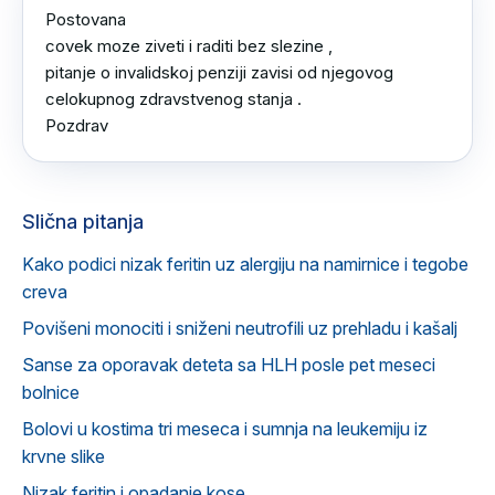
Postovana

covek moze ziveti i raditi bez slezine ,

pitanje o invalidskoj penziji zavisi od njegovog 
celokupnog zdravstvenog stanja .

Pozdrav
Slična pitanja
Kako podici nizak feritin uz alergiju na namirnice i tegobe
creva
Povišeni monociti i sniženi neutrofili uz prehladu i kašalj
Sanse za oporavak deteta sa HLH posle pet meseci
bolnice
Bolovi u kostima tri meseca i sumnja na leukemiju iz
krvne slike
Nizak feritin i opadanje kose