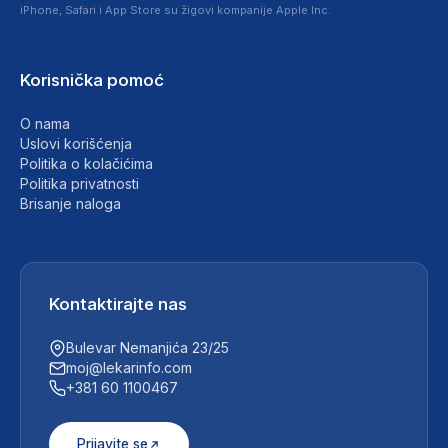
iPhone, Safari i App Store su žigovi kompanije Apple Inc.
Korisnička pomoć
O nama
Uslovi korišćenja
Politika o kolačićima
Politika privatnosti
Brisanje naloga
Kontaktirajte nas
Bulevar Nemanjića 23/25
moj@lekarinfo.com
+381 60 1100467
Prijavite se