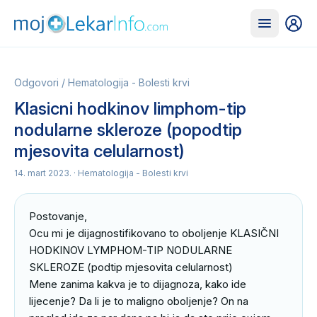
Odgovori
/
Hematologija - Bolesti krvi
Klasicni hodkinov limphom-tip
nodularne skleroze (popodtip
mjesovita celularnost)
14. mart 2023.
· Hematologija - Bolesti krvi
Postovanje,

Ocu mi je dijagnostifikovano to oboljenje KLASIČNI 
HODKINOV LYMPHOM-TIP NODULARNE 
SKLEROZE (podtip mjesovita celularnost)

Mene zanima kakva je to dijagnoza, kako ide 
lijecenje? Da li je to maligno oboljenje? On na 