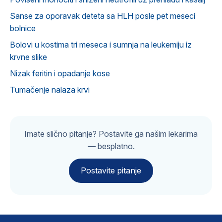
Sanse za oporavak deteta sa HLH posle pet meseci
bolnice
Bolovi u kostima tri meseca i sumnja na leukemiju iz
krvne slike
Nizak feritin i opadanje kose
Tumačenje nalaza krvi
Imate slično pitanje? Postavite ga našim lekarima
— besplatno.
Postavite pitanje