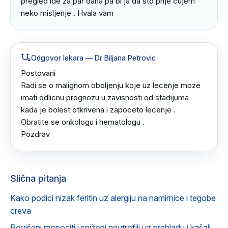
pregled ide za par dana pa bi ja da sto prije cujem 
neko misljenje . Hvala vam
Odgovor lekara
— Dr Biljana Petrovic
Postovani 

Radi se o malignom oboljenju koje uz lecenje moze 
imati odlicnu prognozu u zavisnosti od stadijuma 
kada je bolest otkrivena i zapoceto lecenje .

Obratite se onkologu i hematologu .

Pozdrav
Slična pitanja
Kako podici nizak feritin uz alergiju na namirnice i tegobe
creva
Povišeni monociti i sniženi neutrofili uz prehladu i kašalj