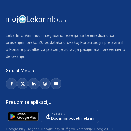
LekarInfo Vam nudi integrisano rešenja za telemedicinu sa
praćenjem preko 20 podataka u svakoj konsultaciji i pretvara ih
u korisne podatke za praćenje zdravlja pacijenata i preventivno
delovanje.
Social Media
Preuzmite aplikaciju
ZA IPHONE
Dodaj na početni ekran
Google Play i logotip Google Play su žigovi kompanije Google LLC.