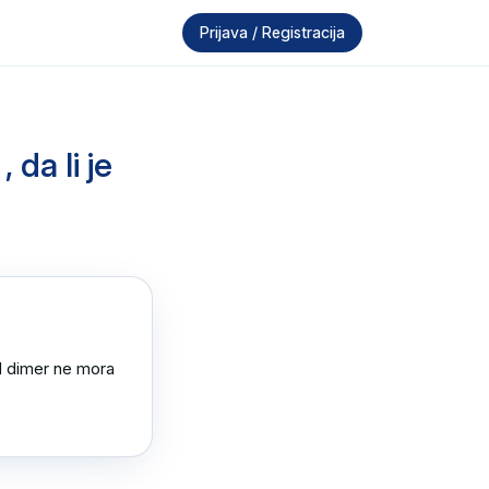
Prijava / Registracija
da li je
d dimer ne mora 