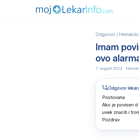
Odgovori
/
Hematologi
Imam poviš
ovo alarm
7. avgust 2023.
· Hemato
Odgovor lekar
Postovana 

Ako je povisen d 
uvek znaciti i tro
Pozdrav