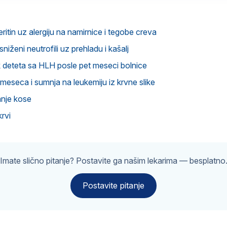
ritin uz alergiju na namirnice i tegobe creva
sniženi neutrofili uz prehladu i kašalj
deteta sa HLH posle pet meseci bolnice
 meseca i sumnja na leukemiju iz krvne slike
anje kose
rvi
Imate slično pitanje? Postavite ga našim lekarima — besplatno
Postavite pitanje