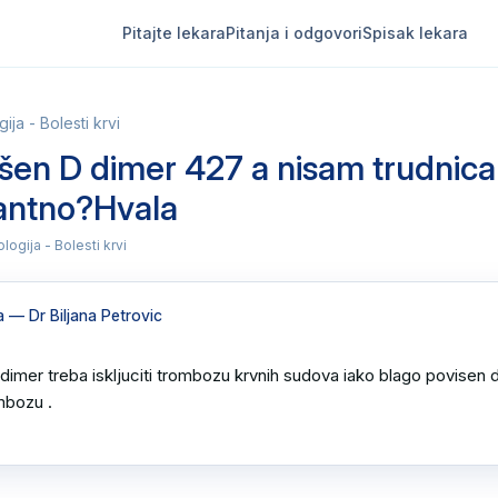
Pitajte lekara
Pitanja i odgovori
Spisak lekara
ja - Bolesti krvi
en D dimer 427 a nisam trudnica , 
antno?Hvala
logija - Bolesti krvi
a
— Dr Biljana Petrovic
dimer treba iskljuciti trombozu krvnih sudova iako blago povisen 
mbozu .
