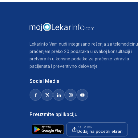
LekarInfo Vam nudi integrisano rešenja za telemedicinu
praćenjem preko 20 podataka u svakoj konsultaciji i
pretvara ih u korisne podatke za praćenje zdravlja
pacijenata i preventivno delovanje.
Social Media
Preuzmite aplikaciju
ZA IPHONE
Dodaj na početni ekran