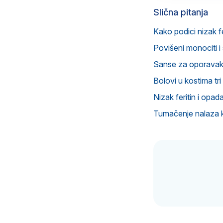
Slična pitanja
Kako podici nizak fe
Povišeni monociti i 
Sanse za oporavak 
Bolovi u kostima tri
Nizak feritin i opad
Tumačenje nalaza k