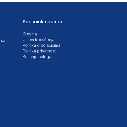
Korisnička pomoć
O nama
Uslovi korišćenja
 sa
Politika o kolačićima
Politika privatnosti
Brisanje naloga