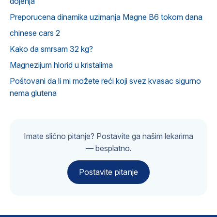
dojenja
Preporucena dinamika uzimanja Magne B6 tokom dana
chinese cars 2
Kako da smrsam 32 kg?
Magnezijum hlorid u kristalima
Poštovani da li mi možete reći koji svez kvasac sigurno
nema glutena
Imate slično pitanje? Postavite ga našim lekarima
— besplatno.
Postavite pitanje