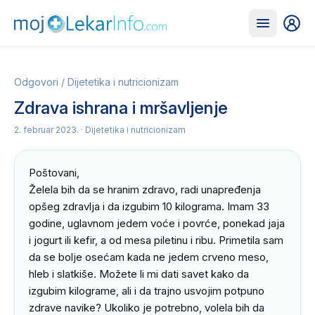
Odgovori
/
Dijetetika i nutricionizam
Zdrava ishrana i mršavljenje
2. februar 2023.
· Dijetetika i nutricionizam
Poštovani,

Želela bih da se hranim zdravo, radi unapređenja 
opšeg zdravlja i da izgubim 10 kilograma. Imam 33 
godine, uglavnom jedem voće i povrće, ponekad jaja 
i jogurt ili kefir, a od mesa piletinu i ribu. Primetila sam 
da se bolje osećam kada ne jedem crveno meso, 
hleb i slatkiše. Možete li mi dati savet kako da 
izgubim kilograme, ali i da trajno usvojim potpuno 
zdrave navike? Ukoliko je potrebno, volela bih da 