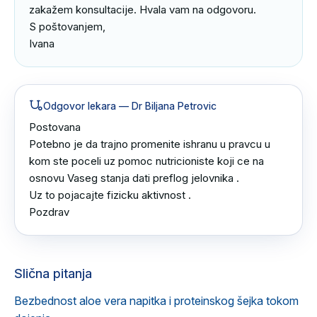
zakažem konsultacije. Hvala vam na odgovoru.

S poštovanjem,

Ivana
Odgovor lekara
— Dr Biljana Petrovic
Postovana 

Potebno je da trajno promenite ishranu u pravcu u 
kom ste poceli uz pomoc nutricioniste koji ce na 
osnovu Vaseg stanja dati preflog jelovnika .

Uz to pojacajte fizicku aktivnost .

Pozdrav
Slična pitanja
Bezbednost aloe vera napitka i proteinskog šejka tokom