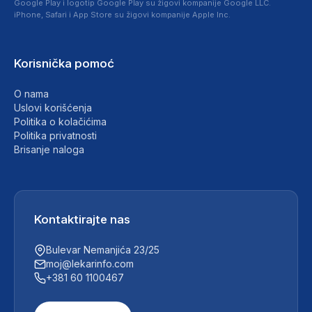
Google Play i logotip Google Play su žigovi kompanije Google LLC.
iPhone, Safari i App Store su žigovi kompanije Apple Inc.
Korisnička pomoć
O nama
Uslovi korišćenja
Politika o kolačićima
Politika privatnosti
Brisanje naloga
Kontaktirajte nas
Bulevar Nemanjića 23/25
moj@lekarinfo.com
+381 60 1100467