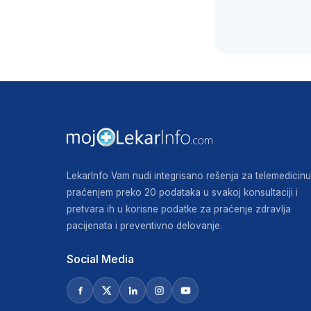
LekarInfo Vam nudi integrisano rešenja za telemedicinu
praćenjem preko 20 podataka u svakoj konsultaciji i
pretvara ih u korisne podatke za praćenje zdravlja
pacijenata i preventivno delovanje.
Social Media