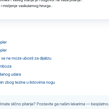
i misljenje vaskularnog hirurga .

opler
opler
i se ne moze ubosti za dijalizu
omboza
danog udara
min zbog tezine u listovima nogu
Imate slično pitanje? Postavite ga našim lekarima — besplatno