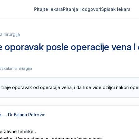
Pitajte lekara
Pitanja i odgovori
Spisak lekara
 hirurgija
e oporavak posle operacije vena i d
askularna hirurgija
 traje oporavak od operacije vena, i da li se vide oziljci nakon ope
a
— Dr Biljana Petrovic
rativne tehnike .

hnike i Vaseg stanja je i odgovor na Vasa pitanja .
