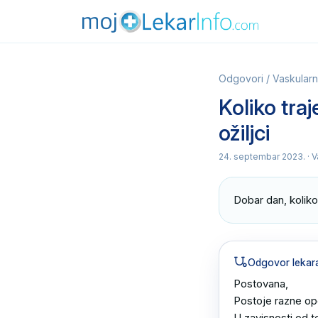
Odgovori
/
Vaskularna
Koliko traj
ožiljci
24. septembar 2023.
· V
Dobar dan, koliko
Odgovor lekar
Postovana,

Postoje razne ope
U zavisnosti od te