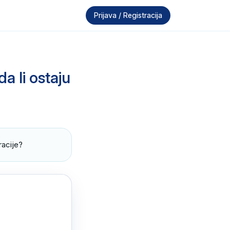
Prijava / Registracija
a li ostaju
racije?