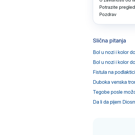
Potrazite pregled 
Pozdrav
Slična pitanja
Bol u nozi i kolor d
Bol u nozi i kolor d
Fistula na podlaktic
Duboka venska tr
Tegobe posle mož
Da li da pijem Dios