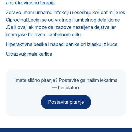
antiretrovirusnu terapiju
Zdravo.Imam urinarnu infekciju i eserihiju koli dat mi.je lek
Ciprocinal.Lecim se od vratnog i lumbalnog dela kicme
.Da li ovaj lek moze da izazove nezeljena dejstva jer
imam jake bolove u lumbalnom delu
Hiperaktivna besika i napadi panike pri izlasku iz kuce
Ultrazvuk male karlice
Imate slično pitanje? Postavite ga našim lekarima
— besplatno.
Postavite pitanje