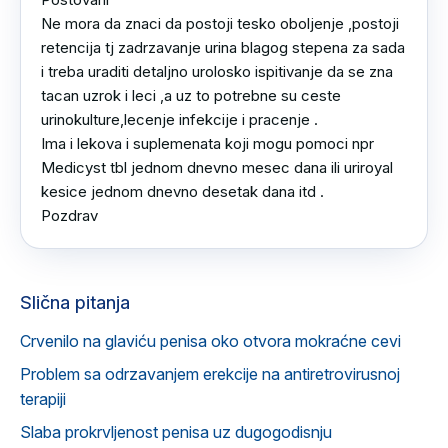
Ne mora da znaci da postoji tesko oboljenje ,postoji 
retencija tj zadrzavanje urina blagog stepena za sada 
i treba uraditi detaljno urolosko ispitivanje da se zna 
tacan uzrok i leci ,a uz to potrebne su ceste 
urinokulture,lecenje infekcije i pracenje .

Ima i lekova i suplemenata koji mogu pomoci npr 
Medicyst tbl jednom dnevno mesec dana ili uriroyal 
kesice jednom dnevno desetak dana itd .

Pozdrav
Slična pitanja
Crvenilo na glaviću penisa oko otvora mokraćne cevi
Problem sa odrzavanjem erekcije na antiretrovirusnoj
terapiji
Slaba prokrvljenost penisa uz dugogodisnju