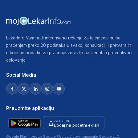
LekarInfo Vam nudi integrisano rešenja za telemedicinu sa
praćenjem preko 20 podataka u svakoj konsultaciji i pretvara ih
u korisne podatke za praćenje zdravlja pacijenata i preventivno
delovanje.
Social Media
Preuzmite aplikaciju
ZA IPHONE
Dodaj na početni ekran
Google Play i logotip Google Play su žigovi kompanije Google LLC.