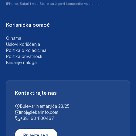
iPhone, Safari i App Store su žigovi kompanije Apple Inc.
Korisnička pomoć
O nama
Uslovi korišćenja
Politika o kolačićima
Politika privatnosti
Brisanje naloga
Kontaktirajte nas
Bulevar Nemanjića 23/25
moj@lekarinfo.com
+381 60 1100467
Prijavite se