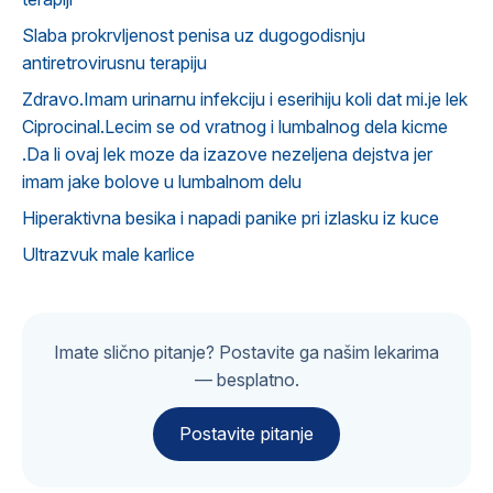
Slaba prokrvljenost penisa uz dugogodisnju
antiretrovirusnu terapiju
Zdravo.Imam urinarnu infekciju i eserihiju koli dat mi.je lek
Ciprocinal.Lecim se od vratnog i lumbalnog dela kicme
.Da li ovaj lek moze da izazove nezeljena dejstva jer
imam jake bolove u lumbalnom delu
Hiperaktivna besika i napadi panike pri izlasku iz kuce
Ultrazvuk male karlice
Imate slično pitanje? Postavite ga našim lekarima
— besplatno.
Postavite pitanje