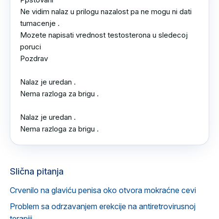
Ne vidim nalaz u prilogu nazalost pa ne mogu ni dati 
tumacenje .

Mozete napisati vrednost testosterona u sledecoj 
poruci 

Pozdrav

Nalaz je uredan .

Nema razloga za brigu .

Nalaz je uredan .

Nema razloga za brigu .
Slična pitanja
Crvenilo na glaviću penisa oko otvora mokraćne cevi
Problem sa odrzavanjem erekcije na antiretrovirusnoj
terapiji