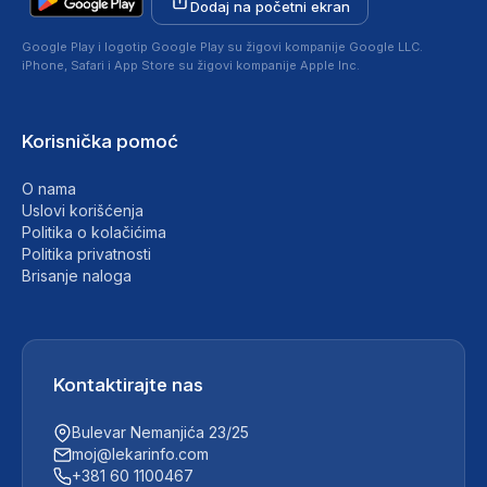
Dodaj na početni ekran
Google Play i logotip Google Play su žigovi kompanije Google LLC.
iPhone, Safari i App Store su žigovi kompanije Apple Inc.
Korisnička pomoć
O nama
Uslovi korišćenja
Politika o kolačićima
Politika privatnosti
Brisanje naloga
Kontaktirajte nas
Bulevar Nemanjića 23/25
moj@lekarinfo.com
+381 60 1100467