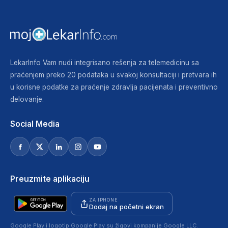
LekarInfo Vam nudi integrisano rešenja za telemedicinu sa
praćenjem preko 20 podataka u svakoj konsultaciji i pretvara ih
u korisne podatke za praćenje zdravlja pacijenata i preventivno
delovanje.
Social Media
Preuzmite aplikaciju
ZA IPHONE
Dodaj na početni ekran
Google Play i logotip Google Play su žigovi kompanije Google LLC.