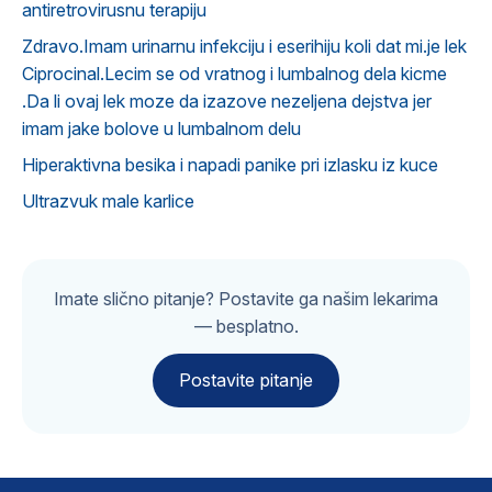
antiretrovirusnu terapiju
Zdravo.Imam urinarnu infekciju i eserihiju koli dat mi.je lek
Ciprocinal.Lecim se od vratnog i lumbalnog dela kicme
.Da li ovaj lek moze da izazove nezeljena dejstva jer
imam jake bolove u lumbalnom delu
Hiperaktivna besika i napadi panike pri izlasku iz kuce
Ultrazvuk male karlice
Imate slično pitanje? Postavite ga našim lekarima
— besplatno.
Postavite pitanje