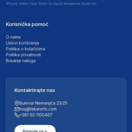
iPhone, Safari i App Store su žigovi kompanije Apple Inc.
Korisnička pomoć
O nama
Uslovi korišćenja
Politika o kolačićima
Politika privatnosti
Brisanje naloga
Kontaktirajte nas
Bulevar Nemanjića 23/25
moj@lekarinfo.com
+381 60 1100467
Prijavite se