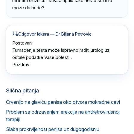
mi iritira sluznicu i stvara upalu tako nesto sta li to 
moze da bude?
Odgovor lekara
— Dr Biljana Petrovic
Postovani 

Tumacenje testa moze ispravno raditi urolog uz 
ostale podatke Vase bolesti .

Pozdrav
Slična pitanja
Crvenilo na glaviću penisa oko otvora mokraćne cevi
Problem sa odrzavanjem erekcije na antiretrovirusnoj
terapiji
Slaba prokrvljenost penisa uz dugogodisnju