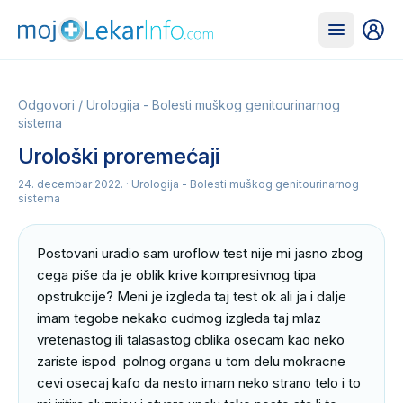
Odgovori
/
Urologija - Bolesti muškog genitourinarnog
sistema
Urološki proremećaji
24. decembar 2022.
· Urologija - Bolesti muškog genitourinarnog
sistema
Postovani uradio sam uroflow test nije mi jasno zbog 
cega piše da je oblik krive kompresivnog tipa 
opstrukcije? Meni je izgleda taj test ok ali ja i dalje 
imam tegobe nekako cudmog izgleda taj mlaz 
vretenastog ili talasastog oblika osecam kao neko 
zariste ispod  polnog organa u tom delu mokracne 
cevi osecaj kafo da nesto imam neko strano telo i to 