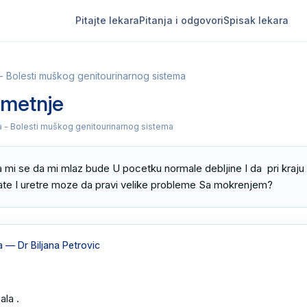
Pitajte lekara
Pitanja i odgovori
Spisak lekara
 - Bolesti muškog genitourinarnog sistema
smetnje
ja - Bolesti muškog genitourinarnog sistema
mi se da mi mlaz bude U pocetku normale debljine I da  pri kraju
tate I uretre moze da pravi velike probleme Sa mokrenjem?
a
— Dr Biljana Petrovic
la .
