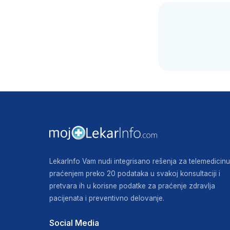
LekarInfo Vam nudi integrisano rešenja za telemedicinu
praćenjem preko 20 podataka u svakoj konsultaciji i
pretvara ih u korisne podatke za praćenje zdravlja
pacijenata i preventivno delovanje.
Social Media