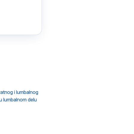
vratnog i lumbalnog
 u lumbalnom delu