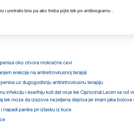
ru i uretralni bris pa ako treba pijte lek po antibiogramu .

u penisa oko otvora mokraćne cevi
jem erekcije na antiretrovirusnoj terapiji
 penisa uz dugogodisnju antiretrovirusnu terapiju
 infekciju i eserihiju koli dat mi.je lek Ciprocinal.Lecim se od 
vaj lek moze da izazove nezeljena dejstva jer imam jake bolove
i napadi panike pri izlasku iz kuce
ice