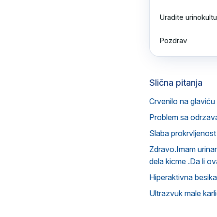
Uradite urinokultu
Pozdrav
Slična pitanja
Crvenilo na glavić
Problem sa odrzavan
Slaba prokrvljenost
Zdravo.Imam urinarnu
dela kicme .Da li o
Hiperaktivna besika 
Ultrazvuk male karl