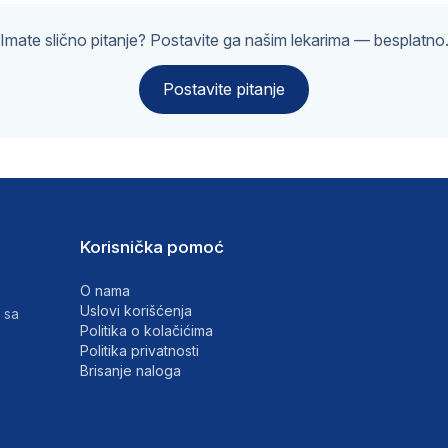
Imate slično pitanje? Postavite ga našim lekarima — besplatno
Postavite pitanje
Korisnička pomoć
O nama
Uslovi korišćenja
 sa
Politika o kolačićima
Politika privatnosti
Brisanje naloga