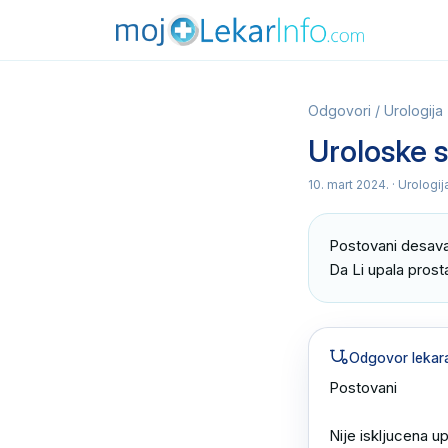
Odgovori
/
Urologija
Uroloske 
10. mart 2024.
· Urologi
Postovani desava 
Da Li upala pros
Odgovor lekar
Postovani

Nije iskljucena upa