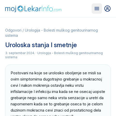
Odgovori
/
Urologija - Bolesti muškog genitourinarnog
sistema
Uroloska stanja I smetnje
3. septembar 2024.
· Urologija - Bolesti muškog genitourinarnog
sistema
Postovani na koje se urolosko oboljenje se misli sa 
ovim simptomima dugotrajno grebanje u mokracnoj 
cevi I nakon mokrenja ostavlja neku vrstu 
inflslamacije I infekciju ima kada se ne osecaj uopste 
grebanje nego samo neka vrsta senzacije u uretri da 
napomenem kada se to grebanje oseca to je celom 
duzinom mokracna cevi znaci od prostaticnog dela 