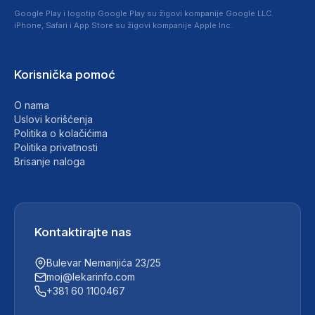
Google Play i logotip Google Play su žigovi kompanije Google LLC.
iPhone, Safari i App Store su žigovi kompanije Apple Inc.
Korisnička pomoć
O nama
Uslovi korišćenja
Politika o kolačićima
Politika privatnosti
Brisanje naloga
Kontaktirajte nas
Bulevar Nemanjića 23/25
moj@lekarinfo.com
+381 60 1100467