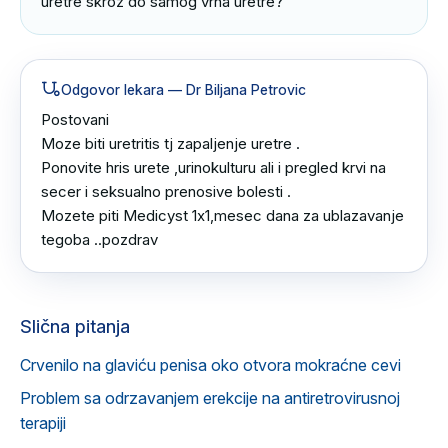
uretre skroz do samog vrha uretre?
Odgovor lekara
— Dr Biljana Petrovic
Postovani

Moze biti uretritis tj zapaljenje uretre .

Ponovite hris urete ,urinokulturu ali i pregled krvi na 
secer i seksualno prenosive bolesti .

Mozete piti Medicyst 1x1,mesec dana za ublazavanje 
tegoba ..pozdrav
Slična pitanja
Crvenilo na glaviću penisa oko otvora mokraćne cevi
Problem sa odrzavanjem erekcije na antiretrovirusnoj
terapiji