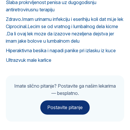
Slaba prokrvljenost penisa uz dugogodisnju
antiretrovirusnu terapiju
Zdravo.Imam urinarnu infekciju i eserihiju koli dat mi.je lek
Ciprocinal.Lecim se od vratnog i lumbalnog dela kicme
.Da li ovaj lek moze da izazove nezeljena dejstva jer
imam jake bolove u lumbalnom delu
Hiperaktivna besika i napadi panike pri izlasku iz kuce
Ultrazvuk male karlice
Imate slično pitanje? Postavite ga našim lekarima
— besplatno.
Postavite pitanje