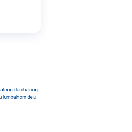
vratnog i lumbalnog
 u lumbalnom delu