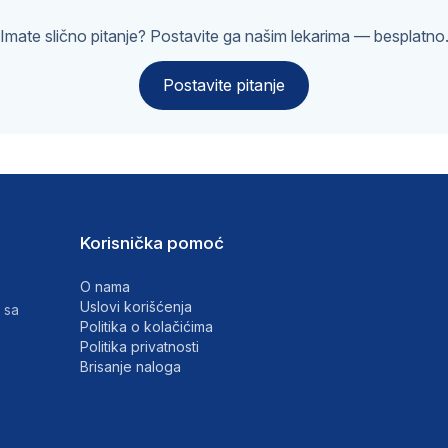
Imate slično pitanje? Postavite ga našim lekarima — besplatno
Postavite pitanje
Korisnička pomoć
O nama
Uslovi korišćenja
 sa
Politika o kolačićima
Politika privatnosti
Brisanje naloga