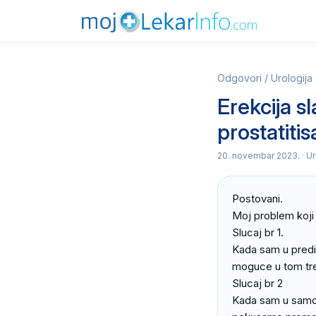
Odgovori
/
Urologija
Erekcija sl
prostatitis
20. novembar 2023.
· U
Postovani.

Moj problem koji 
Slucaj br 1.

Kada sam u predig
moguce u tom tre
Slucaj br 2

Kada sam u samom