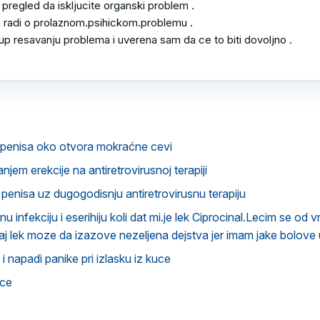
 pregled da iskljucite organski problem .

 radi o prolaznom.psihickom.problemu .

up resavanju problema i uverena sam da ce to biti dovoljno .

u penisa oko otvora mokraćne cevi
jem erekcije na antiretrovirusnoj terapiji
 penisa uz dugogodisnju antiretrovirusnu terapiju
 infekciju i eserihiju koli dat mi.je lek Ciprocinal.Lecim se od 
vaj lek moze da izazove nezeljena dejstva jer imam jake bolove
i napadi panike pri izlasku iz kuce
ice