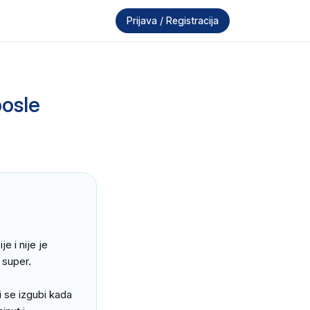
Prijava / Registracija
posle
 i nije je 
super.

se izgubi kada 