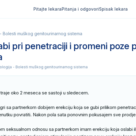
Pitajte lekara
Pitanja i odgovori
Spisak lekara
 - Bolesti muškog genitourinarnog sistema
abi pri penetraciji i promeni poze 
a
rologija - Bolesti muškog genitourinarnog sistema
traje oko 2 meseca se sastoji u sledecem.

ri sa partnerkom dobijem erekciju koja se gubi prilikom penetracije
nutku povratiti. Nakon pola sata ponovnim pokusajem sve prodje 
 seksualnom odnosu sa partnerkom imam erekciju koja oslabi ili 