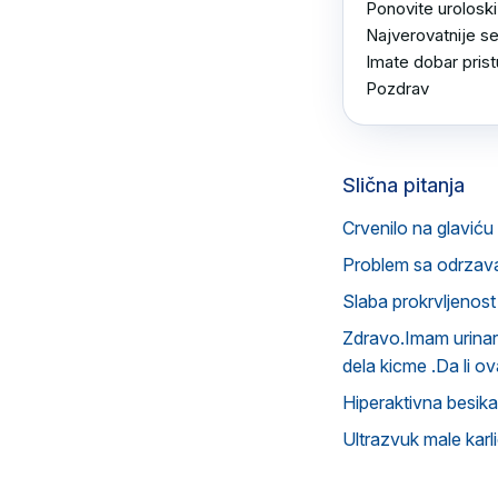
Ponovite uroloski
Najverovatnije se
Imate dobar prist
Pozdrav
Slična pitanja
Crvenilo na glavić
Problem sa odrzavan
Slaba prokrvljenost
Zdravo.Imam urinarnu
dela kicme .Da li o
Hiperaktivna besika 
Ultrazvuk male karl