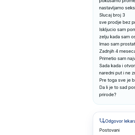
pokusamo promenit
nastavljamo seks
Slucaj broj 3

sve prodje bez p
Iskljucio sam por
zelju kada sam o
Imao sam prostati
Zadnjih 4 meseca
Primetio sam najv
Sada kada i otvor
naredni put i ne z
Pre toga sve je b
Da li je to sad po
prirode?
Odgovor lekar
Postovani
