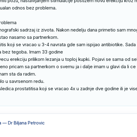
i pozu, nastavljanjem stimulacije postizem novu erekciju kroz mi
ualan odnos bez problema.

roblema

nografski sadrzaj iz zivota. Nakon nedelju dana primetio sam mnog
stao nasamo sa partnerkom.

tis koji se vracao u 3-4 navrata gde sam ispijao antibiotike. Sada 
 bez tegoba. Imam 33 godine

ecu erekciju prilikom lezanja u toploj kupki. Pojavi se sama od se
eno pricam sa partnerkom o svemu ja i dalje imam u glavi da li ce se
nam sta da radim.

ilo u savrsenom redu.

sledica prostatitisa koji se vracao 4x u zadnje dve godine ili je vise
a
— Dr Biljana Petrovic