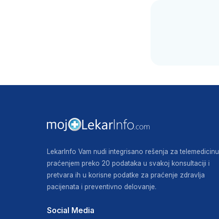
LekarInfo Vam nudi integrisano rešenja za telemedicinu
praćenjem preko 20 podataka u svakoj konsultaciji i
pretvara ih u korisne podatke za praćenje zdravlja
pacijenata i preventivno delovanje.
Social Media