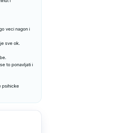
nut i 
o veci nagon i 
je sve ok. 
be.

 to ponavljati i 
 psihicke 