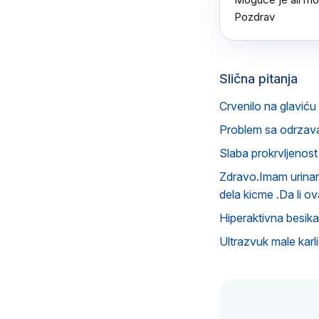
Pozdrav
Slična pitanja
Crvenilo na glavić
Problem sa odrzavan
Slaba prokrvljenost
Zdravo.Imam urinarnu
dela kicme .Da li o
Hiperaktivna besika 
Ultrazvuk male karl