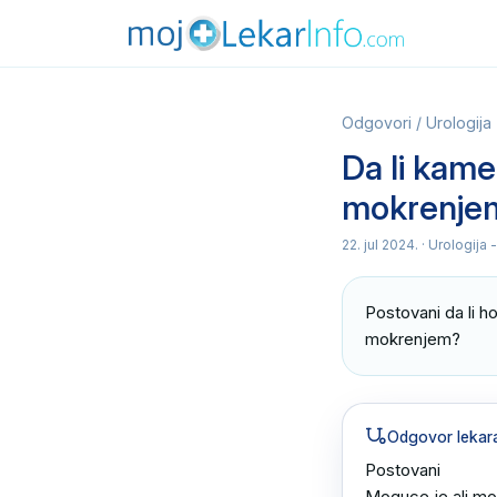
Odgovori
/
Urologija
Da li kame
mokrenje
22. jul 2024.
· Urologija
Postovani da li h
mokrenjem?
Odgovor lekar
Postovani

Moguce je ali mogu