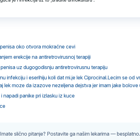
u penisa oko otvora mokraćne cevi
jem erekcije na antiretrovirusnoj terapiji
 penisa uz dugogodisnju antiretrovirusnu terapiju
 infekciju i eserihiju koli dat mi.je lek Ciprocinal.Lecim se od 
vaj lek moze da izazove nezeljena dejstva jer imam jake bolove
i napadi panike pri izlasku iz kuce
ice
Imate slično pitanje? Postavite ga našim lekarima — besplatno