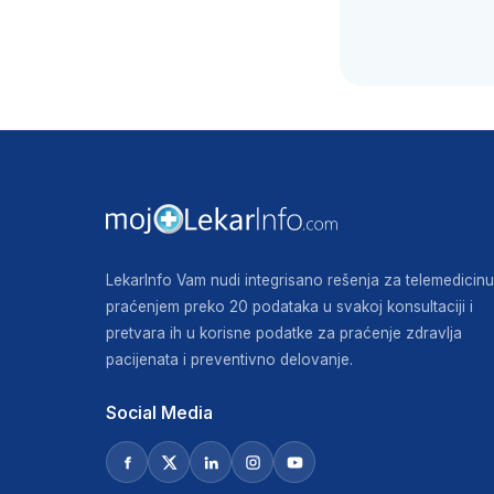
LekarInfo Vam nudi integrisano rešenja za telemedicinu
praćenjem preko 20 podataka u svakoj konsultaciji i
pretvara ih u korisne podatke za praćenje zdravlja
pacijenata i preventivno delovanje.
Social Media