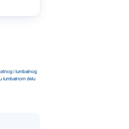
vratnog i lumbalnog
 u lumbalnom delu
.