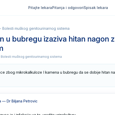
Pitajte lekara
Pitanja i odgovori
Spisak lekara
 - Bolesti muškog genitourinarnog sistema
n u bubregu izaziva hitan nagon 
m
 - Bolesti muškog genitourinarnog sistema
oce zbog mikrokalkuloze I kamena u bubregu da se dobije hitan na
a
— Dr Biljana Petrovic
ca je i infekcija uz to ,uradite urinokulturu .
