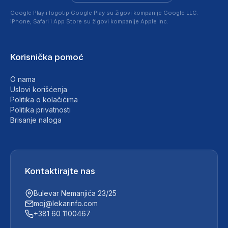
Google Play i logotip Google Play su žigovi kompanije Google LLC.
iPhone, Safari i App Store su žigovi kompanije Apple Inc.
Korisnička pomoć
O nama
Uslovi korišćenja
Politika o kolačićima
Politika privatnosti
Brisanje naloga
Kontaktirajte nas
Bulevar Nemanjića 23/25
moj@lekarinfo.com
+381 60 1100467