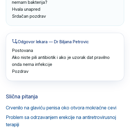
nemam bakterija?

Hvala unapred

Srdačan pozdrav
Odgovor lekara
— Dr Biljana Petrovic
Postovana 

Ako niste pili antibiotik i ako je uzorak dat pravilno 
onda nema infekcije 

Pozdrav
Slična pitanja
Crvenilo na glaviću penisa oko otvora mokraćne cevi
Problem sa odrzavanjem erekcije na antiretrovirusnoj
terapiji