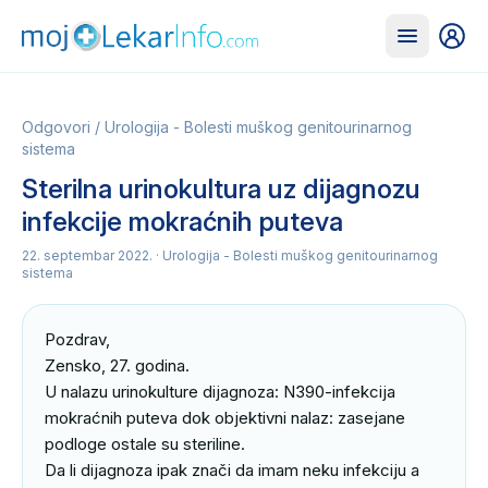
Odgovori
/
Urologija - Bolesti muškog genitourinarnog
sistema
Sterilna urinokultura uz dijagnozu
infekcije mokraćnih puteva
22. septembar 2022.
· Urologija - Bolesti muškog genitourinarnog
sistema
Pozdrav,

Zensko, 27. godina.

U nalazu urinokulture dijagnoza: N390-infekcija 
mokraćnih puteva dok objektivni nalaz: zasejane 
podloge ostale su steriline.

Da li dijagnoza ipak znači da imam neku infekciju a 