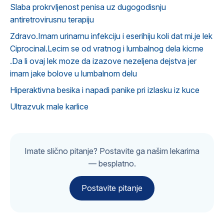
Slaba prokrvljenost penisa uz dugogodisnju
antiretrovirusnu terapiju
Zdravo.Imam urinarnu infekciju i eserihiju koli dat mi.je lek
Ciprocinal.Lecim se od vratnog i lumbalnog dela kicme
.Da li ovaj lek moze da izazove nezeljena dejstva jer
imam jake bolove u lumbalnom delu
Hiperaktivna besika i napadi panike pri izlasku iz kuce
Ultrazvuk male karlice
Imate slično pitanje? Postavite ga našim lekarima
— besplatno.
Postavite pitanje