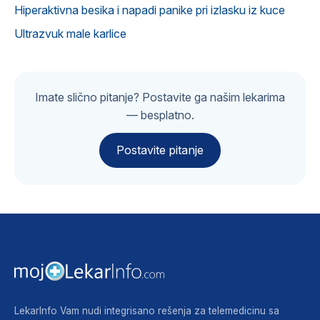
Hiperaktivna besika i napadi panike pri izlasku iz kuce
Ultrazvuk male karlice
Imate slično pitanje? Postavite ga našim lekarima
— besplatno.
Postavite pitanje
LekarInfo Vam nudi integrisano rešenja za telemedicinu sa