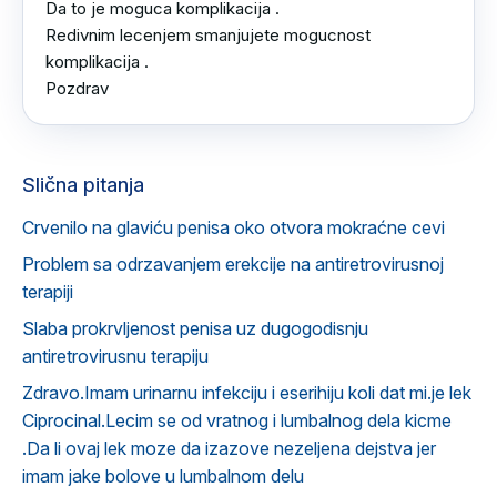
Da to je moguca komplikacija .

Redivnim lecenjem smanjujete mogucnost 
komplikacija .

Pozdrav
Slična pitanja
Crvenilo na glaviću penisa oko otvora mokraćne cevi
Problem sa odrzavanjem erekcije na antiretrovirusnoj
terapiji
Slaba prokrvljenost penisa uz dugogodisnju
antiretrovirusnu terapiju
Zdravo.Imam urinarnu infekciju i eserihiju koli dat mi.je lek
Ciprocinal.Lecim se od vratnog i lumbalnog dela kicme
.Da li ovaj lek moze da izazove nezeljena dejstva jer
imam jake bolove u lumbalnom delu