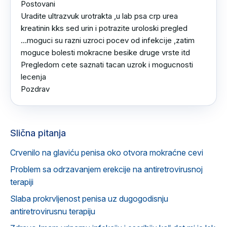
Postovani

Uradite ultrazvuk urotrakta ,u lab psa crp urea 
kreatinin kks sed urin i potrazite uroloski pregled 
...moguci su razni uzroci pocev od infekcije ,zatim 
moguce bolesti mokracne besike druge vrste itd 

Pregledom cete saznati tacan uzrok i mogucnosti 
lecenja 

Pozdrav
Slična pitanja
Crvenilo na glaviću penisa oko otvora mokraćne cevi
Problem sa odrzavanjem erekcije na antiretrovirusnoj
terapiji
Slaba prokrvljenost penisa uz dugogodisnju
antiretrovirusnu terapiju