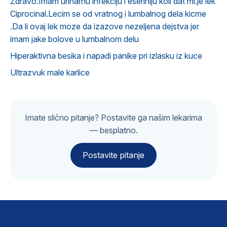
Zdravo.Imam urinarnu infekciju i eserihiju koli dat mi.je lek
Ciprocinal.Lecim se od vratnog i lumbalnog dela kicme
.Da li ovaj lek moze da izazove nezeljena dejstva jer
imam jake bolove u lumbalnom delu
Hiperaktivna besika i napadi panike pri izlasku iz kuce
Ultrazvuk male karlice
Imate slično pitanje? Postavite ga našim lekarima
— besplatno.
Postavite pitanje