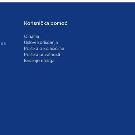
Korisnička pomoć
O nama
Uslovi korišćenja
 sa
Politika o kolačićima
Politika privatnosti
Brisanje naloga