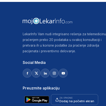
LekarInfo Vam nudi integrisano rešenja za telemedicinu
praćenjem preko 20 podataka u svakoj konsultaciji i
pretvara ih u korisne podatke za praćenje zdravlja
pacijenata i preventivno delovanje.
Social Media
Preuzmite aplikaciju
ZA IPHONE
Dodaj na početni ekran