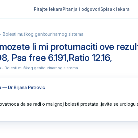
Pitajte lekara
Pitanja i odgovori
Spisak lekara
 - Bolesti muškog genitourinarnog sistema
mozete li mi protumaciti ove rezul
8, Psa free 6.191,Ratio 12.16,
ja - Bolesti muškog genitourinarnog sistema
a
— Dr Biljana Petrovic
ovatnoca da se radi o malignoj bolesti prostate ,javite se urologu s