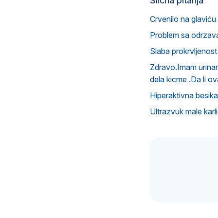
Slična pitanja
Crvenilo na glavić
Problem sa odrzavan
Slaba prokrvljenost
Zdravo.Imam urinarnu
dela kicme .Da li o
Hiperaktivna besika 
Ultrazvuk male karl