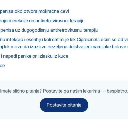
u penisa oko otvora mokraćne cevi
jem erekcije na antiretrovirusnoj terapiji
 penisa uz dugogodisnju antiretrovirusnu terapiju
 infekciju i eserihiju koli dat mi.je lek Ciprocinal.Lecim se od 
vaj lek moze da izazove nezeljena dejstva jer imam jake bolove
i napadi panike pri izlasku iz kuce
ice
Imate slično pitanje? Postavite ga našim lekarima — besplatno
Postavite pitanje