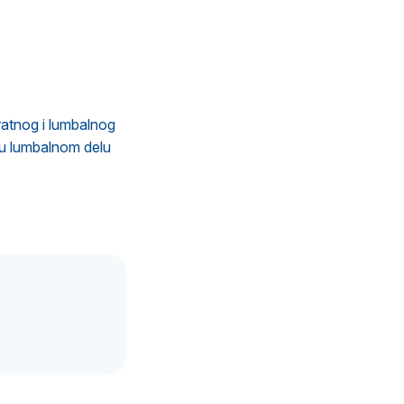
vratnog i lumbalnog
 u lumbalnom delu
.