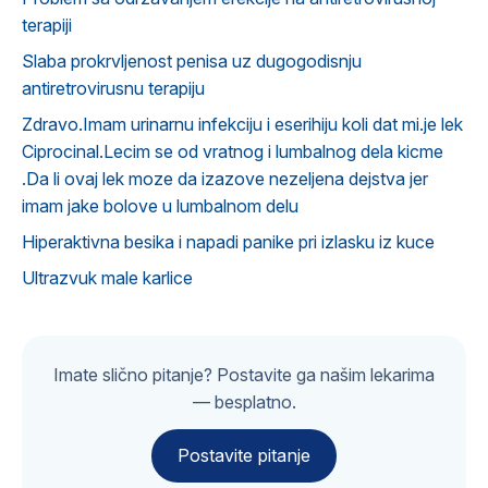
terapiji
Slaba prokrvljenost penisa uz dugogodisnju
antiretrovirusnu terapiju
Zdravo.Imam urinarnu infekciju i eserihiju koli dat mi.je lek
Ciprocinal.Lecim se od vratnog i lumbalnog dela kicme
.Da li ovaj lek moze da izazove nezeljena dejstva jer
imam jake bolove u lumbalnom delu
Hiperaktivna besika i napadi panike pri izlasku iz kuce
Ultrazvuk male karlice
Imate slično pitanje? Postavite ga našim lekarima
— besplatno.
Postavite pitanje