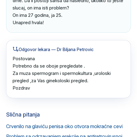
time. Da li postoji sansa da nasledno, ukoliko to jeste 
slucaj, on ima isti problem?

On ima 27 godina, ja 25.

Unapred hvala!
Odgovor lekara
— Dr Biljana Petrovic
Postovana 

Potrebno da se oboje pregledate .

Za muza spermogram i spermokultura ,uroloski 
pregled ,za Vas ginekoloski pregled.

Pozdrav
Slična pitanja
Crvenilo na glaviću penisa oko otvora mokraćne cevi
Problem sa odrzavanjem erekcije na antiretrovirusnoj