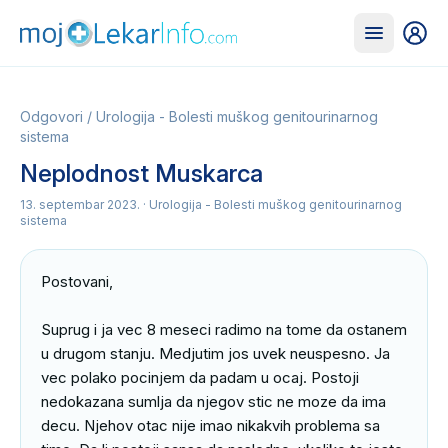
Odgovori
/
Urologija - Bolesti muškog genitourinarnog
sistema
Neplodnost Muskarca
13. septembar 2023.
· Urologija - Bolesti muškog genitourinarnog
sistema
Postovani,

Suprug i ja vec 8 meseci radimo na tome da ostanem 
u drugom stanju. Medjutim jos uvek neuspesno. Ja 
vec polako pocinjem da padam u ocaj. Postoji 
nedokazana sumlja da njegov stic ne moze da ima 
decu. Njehov otac nije imao nikakvih problema sa 