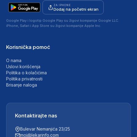
ZA IPHONE
Dodaj na početni ekran
Google Play i logotip Google Play su žigovi kompanije Google LLC.
iPhone, Safari i App Store su žigovi kompanije Apple Inc.
Korisnička pomoć
O nama
Uslovi korišćenja
Politika o kolačićima
Politika privatnosti
Brisanje naloga
Kontaktirajte nas
Bulevar Nemanjića 23/25
moj@lekarinfo.com