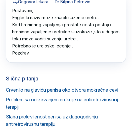
Odgovor lekara
— Dr Biljana Petrovic
Postovani,

Engleski naziv moze znaciti suzenje uretre.

Kod hronicnog zapaljenja prostate cesto postoji i 
hronicno zapaljenje uretralne sluzokoze ,sto u dugom 
toku moze voditi suzenju uretre .

Potrebno je urolosko lecenje .

Pozdrav
Slična pitanja
Crvenilo na glaviću penisa oko otvora mokraćne cevi
Problem sa odrzavanjem erekcije na antiretrovirusnoj
terapiji
Slaba prokrvljenost penisa uz dugogodisnju
antiretrovirusnu terapiju