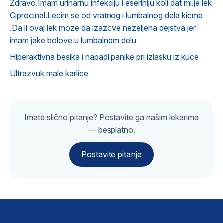
Zdravo.Imam urinarnu infekciju i eserihiju koli dat mi.je lek
Ciprocinal.Lecim se od vratnog i lumbalnog dela kicme
.Da li ovaj lek moze da izazove nezeljena dejstva jer
imam jake bolove u lumbalnom delu
Hiperaktivna besika i napadi panike pri izlasku iz kuce
Ultrazvuk male karlice
Imate slično pitanje? Postavite ga našim lekarima
— besplatno.
Postavite pitanje