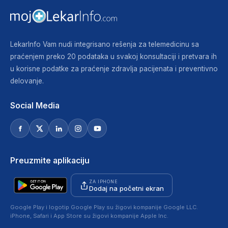
LekarInfo Vam nudi integrisano rešenja za telemedicinu sa
praćenjem preko 20 podataka u svakoj konsultaciji i pretvara ih
u korisne podatke za praćenje zdravlja pacijenata i preventivno
delovanje.
Social Media
Preuzmite aplikaciju
ZA IPHONE
Dodaj na početni ekran
Google Play i logotip Google Play su žigovi kompanije Google LLC.
iPhone, Safari i App Store su žigovi kompanije Apple Inc.