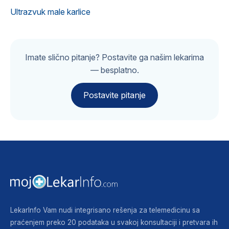
Ultrazvuk male karlice
Imate slično pitanje? Postavite ga našim lekarima
— besplatno.
Postavite pitanje
LekarInfo Vam nudi integrisano rešenja za telemedicinu sa
praćenjem preko 20 podataka u svakoj konsultaciji i pretvara ih