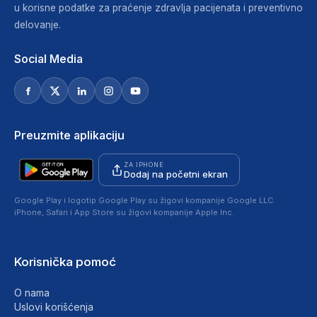
u korisne podatke za praćenje zdravlja pacijenata i preventivno
delovanje.
Social Media
Preuzmite aplikaciju
ZA IPHONE
Dodaj na početni ekran
Google Play i logotip Google Play su žigovi kompanije Google LLC.
iPhone, Safari i App Store su žigovi kompanije Apple Inc.
Korisnička pomoć
O nama
Uslovi korišćenja