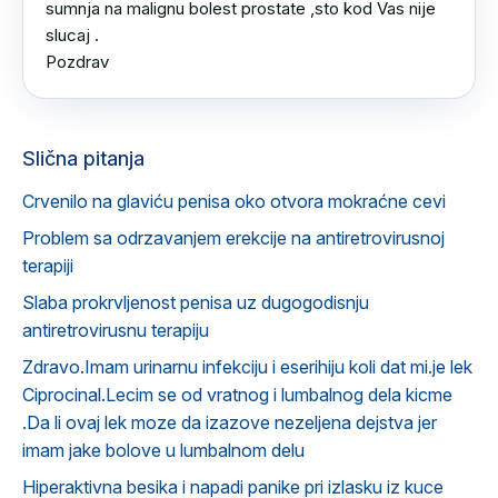
sumnja na malignu bolest prostate ,sto kod Vas nije 
slucaj .

Pozdrav
Slična pitanja
Crvenilo na glaviću penisa oko otvora mokraćne cevi
Problem sa odrzavanjem erekcije na antiretrovirusnoj
terapiji
Slaba prokrvljenost penisa uz dugogodisnju
antiretrovirusnu terapiju
Zdravo.Imam urinarnu infekciju i eserihiju koli dat mi.je lek
Ciprocinal.Lecim se od vratnog i lumbalnog dela kicme
.Da li ovaj lek moze da izazove nezeljena dejstva jer
imam jake bolove u lumbalnom delu
Hiperaktivna besika i napadi panike pri izlasku iz kuce