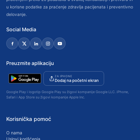
u korisne podatke za praćenje zdravlja pacijenata i preventivno
delovanje.
Social Media
Preuzmite aplikaciju
ZA IPHONE
Dodaj na početni ekran
Google Play i logotip Google Play su žigovi kompanije Google LLC. iPhone,
Safari i App Store su žigovi kompanije Apple Inc.
Korisnička pomoć
O nama
Uslovi korišćenja