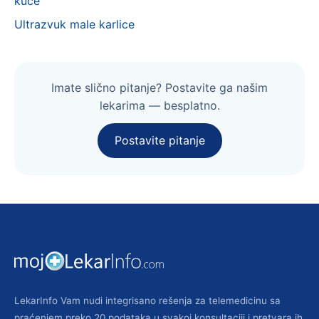
kuce
Ultrazvuk male karlice
Imate slično pitanje? Postavite ga našim
lekarima — besplatno.
Postavite pitanje
LekarInfo Vam nudi integrisano rešenja za telemedicinu sa
praćenjem preko 20 podataka u svakoj konsultaciji i pretvara ih