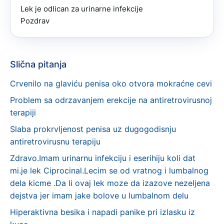
Lek je odlican za urinarne infekcije 

Pozdrav
Slična pitanja
Crvenilo na glaviću penisa oko otvora mokraćne cevi
Problem sa odrzavanjem erekcije na antiretrovirusnoj
terapiji
Slaba prokrvljenost penisa uz dugogodisnju
antiretrovirusnu terapiju
Zdravo.Imam urinarnu infekciju i eserihiju koli dat
mi.je lek Ciprocinal.Lecim se od vratnog i lumbalnog
dela kicme .Da li ovaj lek moze da izazove nezeljena
dejstva jer imam jake bolove u lumbalnom delu
Hiperaktivna besika i napadi panike pri izlasku iz