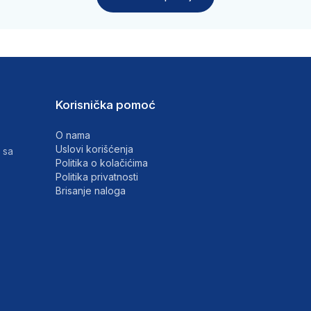
Korisnička pomoć
O nama
Uslovi korišćenja
 sa
Politika o kolačićima
Politika privatnosti
Brisanje naloga