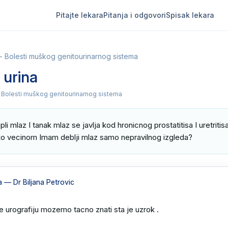
Pitajte lekara
Pitanja i odgovori
Spisak lekara
 - Bolesti muškog genitourinarnog sistema
 urina
- Bolesti muškog genitourinarnog sistema
pli mlaz I tanak mlaz se javlja kod hronicnog prostatitisa I uretriti
tko vecinom Imam deblji mlaz samo nepravilnog izgleda?
a
— Dr Biljana Petrovic
e urografiju mozemo tacno znati sta je uzrok .
