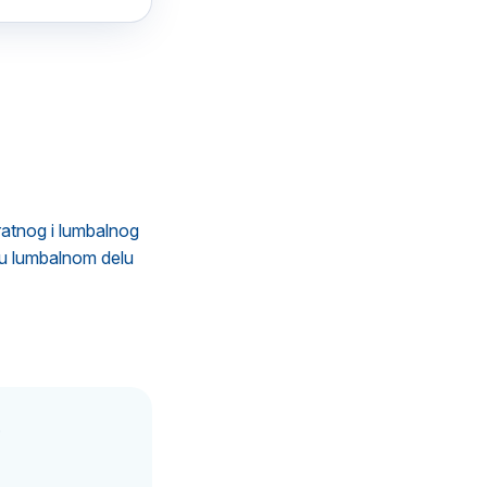
vratnog i lumbalnog
 u lumbalnom delu
.