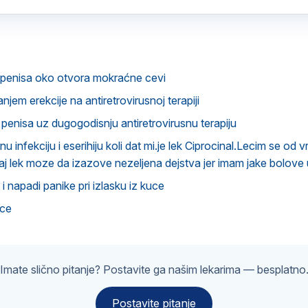
u penisa oko otvora mokraćne cevi
jem erekcije na antiretrovirusnoj terapiji
 penisa uz dugogodisnju antiretrovirusnu terapiju
 infekciju i eserihiju koli dat mi.je lek Ciprocinal.Lecim se od 
vaj lek moze da izazove nezeljena dejstva jer imam jake bolove
i napadi panike pri izlasku iz kuce
ice
Imate slično pitanje? Postavite ga našim lekarima — besplatno
Postavite pitanje