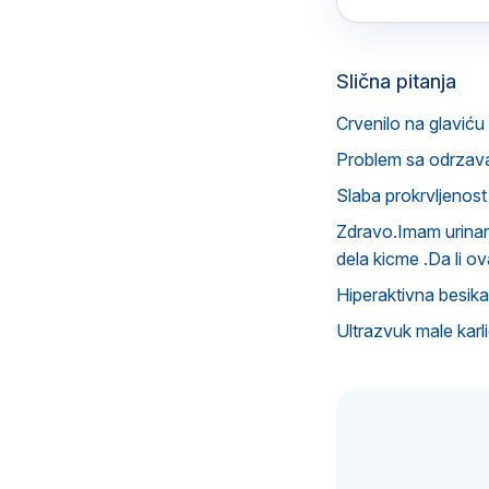
Slična pitanja
Crvenilo na glavić
Problem sa odrzavan
Slaba prokrvljenost
Zdravo.Imam urinarnu
dela kicme .Da li o
Hiperaktivna besika 
Ultrazvuk male karl