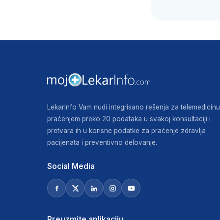
LekarInfo Vam nudi integrisano rešenja za telemedicinu
praćenjem preko 20 podataka u svakoj konsultaciji i
pretvara ih u korisne podatke za praćenje zdravlja
pacijenata i preventivno delovanje.
Social Media
Preuzmite aplikaciju