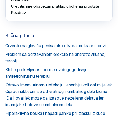
Uretritis nije obavezan pratilac oboljenja prostate .

Pozdrav
Slična pitanja
Crvenilo na glaviću penisa oko otvora mokraćne cevi
Problem sa odrzavanjem erekcije na antiretrovirusnoj
terapiji
Slaba prokrvljenost penisa uz dugogodisnju
antiretrovirusnu terapiju
Zdravo.Imam urinarnu infekciju i eserihiju koli dat mi.je lek
Ciprocinal.Lecim se od vratnog i lumbalnog dela kicme
.Da li ovaj lek moze da izazove nezeljena dejstva jer
imam jake bolove u lumbalnom delu
Hiperaktivna besika i napadi panike pri izlasku iz kuce