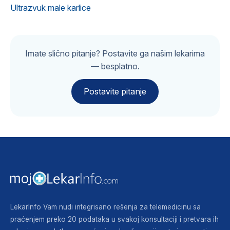
Ultrazvuk male karlice
Imate slično pitanje? Postavite ga našim lekarima
— besplatno.
Postavite pitanje
LekarInfo Vam nudi integrisano rešenja za telemedicinu sa
praćenjem preko 20 podataka u svakoj konsultaciji i pretvara ih