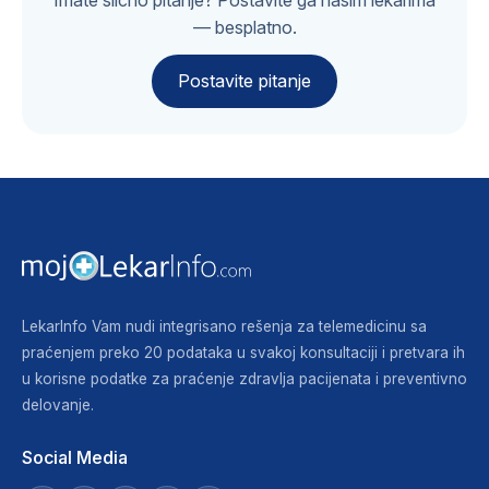
Imate slično pitanje? Postavite ga našim lekarima
— besplatno.
Postavite pitanje
LekarInfo Vam nudi integrisano rešenja za telemedicinu sa
praćenjem preko 20 podataka u svakoj konsultaciji i pretvara ih
u korisne podatke za praćenje zdravlja pacijenata i preventivno
delovanje.
Social Media