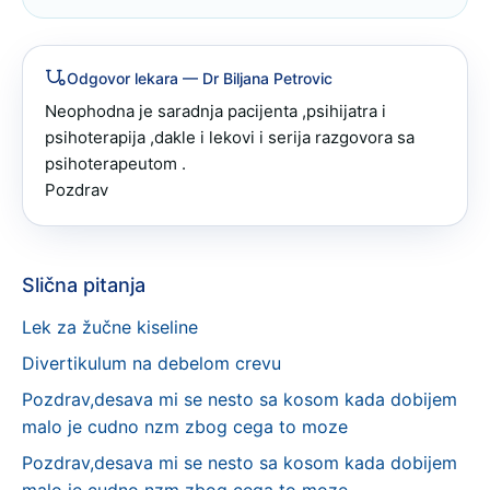
Odgovor lekara
— Dr Biljana Petrovic
Neophodna je saradnja pacijenta ,psihijatra i 
psihoterapija ,dakle i lekovi i serija razgovora sa 
psihoterapeutom .

Pozdrav
Slična pitanja
Lek za žučne kiseline
Divertikulum na debelom crevu
Pozdrav,desava mi se nesto sa kosom kada dobijem
malo je cudno nzm zbog cega to moze
Pozdrav,desava mi se nesto sa kosom kada dobijem