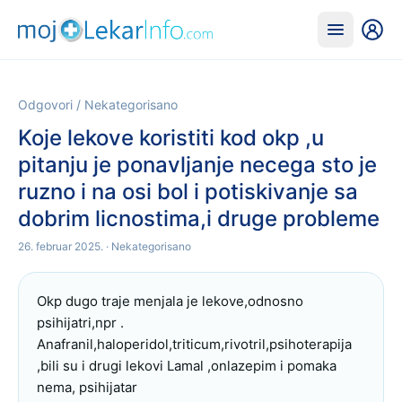
Odgovori
/
Nekategorisano
Koje lekove koristiti kod okp ,u
pitanju je ponavljanje necega sto je
ruzno i na osi bol i potiskivanje sa
dobrim licnostima,i druge probleme
26. februar 2025.
· Nekategorisano
Okp dugo traje menjala je lekove,odnosno 
psihijatri,npr . 
Anafranil,haloperidol,triticum,rivotril,psihoterapija 
,bili su i drugi lekovi Lamal ,onlazepim i pomaka 
nema, psihijatar