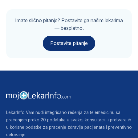
Imate slično pitanje? Postavite ga našim lekarima
— besplatno.
Postavite pitanje
LekarInfo Vam nudi integrisano rešenja za telemedicinu sa
praćenjem preko 20 podataka u svakoj konsultaciji i pretvara ih
u korisne podatke za praćenje zdravlja pacijenata i preventivno
delovanje.