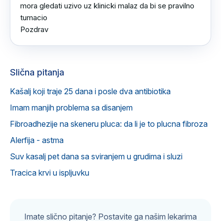
mora gledati uzivo uz klinicki malaz da bi se pravilno 
tumacio 

Pozdrav
Slična pitanja
Kašalj koji traje 25 dana i posle dva antibiotika
Imam manjih problema sa disanjem
Fibroadhezije na skeneru pluca: da li je to plucna fibroza
Alerfija - astma
Suv kasalj pet dana sa sviranjem u grudima i sluzi
Tracica krvi u ispljuvku
Imate slično pitanje? Postavite ga našim lekarima