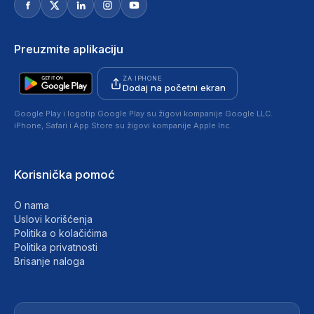
Preuzmite aplikaciju
ZA IPHONE
Dodaj na početni ekran
Google Play i logotip Google Play su žigovi kompanije Google LLC.
iPhone, Safari i App Store su žigovi kompanije Apple Inc.
Korisnička pomoć
O nama
Uslovi korišćenja
Politika o kolačićima
Politika privatnosti
Brisanje naloga