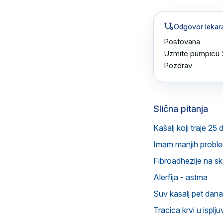
Odgovor lekar
Postovana 

Uzmite pumpicu S
Pozdrav
Slična pitanja
Kašalj koji traje 25 
Imam manjih probl
Fibroadhezije na ske
Alerfija - astma
Suv kasalj pet dana 
Tracica krvi u isplj