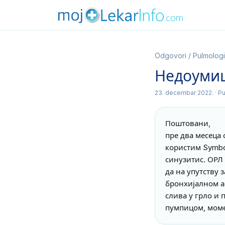
Odgovori
/
Pulmologi
Недоумиц
23. decembar 2022.
· P
Поштовани,

пре два месеца 
користим Symbco
синузитис. ОРЛ 
да на упутству 
бронхијалном ас
слива у грло и 
пумпицом, моме