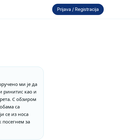
Prijava / Registracija
ручено ми је да 
и ринитис као и 
рета. С обзиром 
обама са 
и се из носа 
 посегнем за 