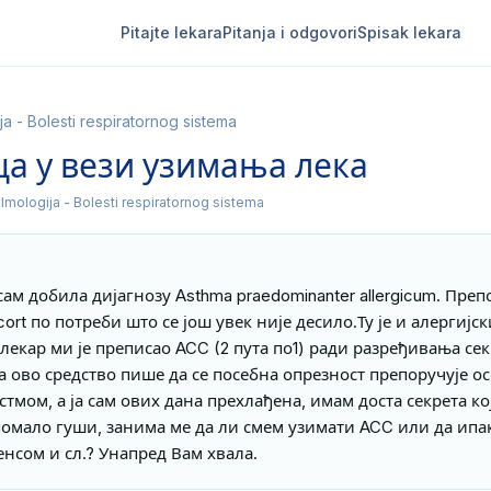
Pitajte lekara
Pitanja i odgovori
Spisak lekara
ja - Bolesti respiratornog sistema
а у вези узимања лека
ulmologija - Bolesti respiratornog sistema
сам добила дијагнозу Asthma praedominanter allergicum. Препо
rt по потреби што се још увек није десило.Ту је и алергијск
лекар ми је преписао ACC (2 пута по1) ради разређивања сек
за ово средство пише да се посебна опрезност препоручује ос
тмом, а ја сам ових дана прехлађена, имам доста секрета кој
помало гуши, занима ме да ли смем узимати ACC или да ипак
нсом и сл.? Унапред Вам хвала.