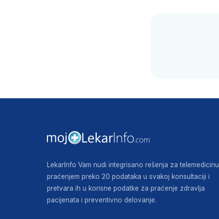
LekarInfo Vam nudi integrisano rešenja za telemedicinu
praćenjem preko 20 podataka u svakoj konsultaciji i
pretvara ih u korisne podatke za praćenje zdravlja
pacijenata i preventivno delovanje.