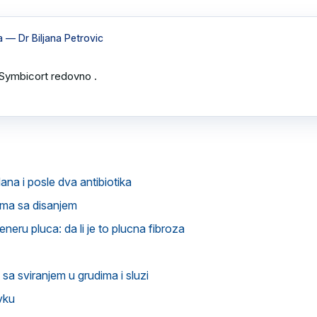
a
— Dr Biljana Petrovic
ymbicort redovno .

dana i posle dva antibiotika
ema sa disanjem
neru pluca: da li je to plucna fibroza
sa sviranjem u grudima i sluzi
uvku