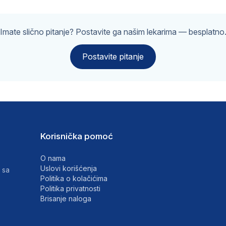
Imate slično pitanje? Postavite ga našim lekarima — besplatno
Postavite pitanje
Korisnička pomoć
O nama
Uslovi korišćenja
 sa
Politika o kolačićima
Politika privatnosti
Brisanje naloga