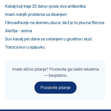
Kašalj koji traje 25 dana i posle dva antibiotika
Imam manjih problema sa disanjem
Fibroadhezije na skeneru pluca: da li je to plucna fibroza
Alerfija - astma
Suv kasalj pet dana sa sviranjem u grudima i sluzi
Tracica krvi u ispljuvku
Imate slično pitanje? Postavite ga našim lekarima
— besplatno.
Postavite pitanje