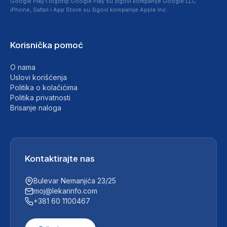
Google Play i logotip Google Play su žigovi kompanije Google LLC.
iPhone, Safari i App Store su žigovi kompanije Apple Inc.
Korisnička pomoć
O nama
Uslovi korišćenja
Politika o kolačićima
Politika privatnosti
Brisanje naloga
Kontaktirajte nas
Bulevar Nemanjića 23/25
moj@lekarinfo.com
+381 60 1100467