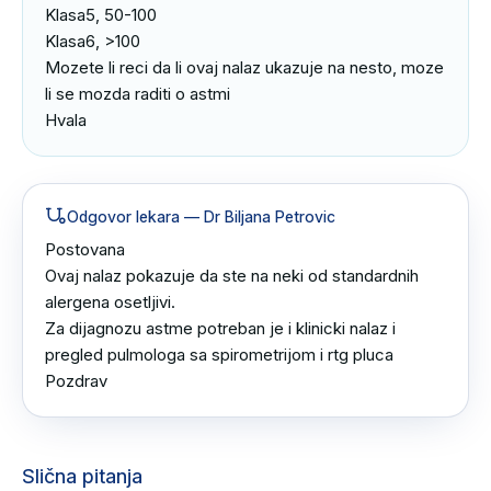
Klasa5, 50-100

Klasa6, >100

Mozete li reci da li ovaj nalaz ukazuje na nesto, moze 
li se mozda raditi o astmi

Hvala
Odgovor lekara
— Dr Biljana Petrovic
Postovana 

Ovaj nalaz pokazuje da ste na neki od standardnih 
alergena osetljivi.

Za dijagnozu astme potreban je i klinicki nalaz i 
pregled pulmologa sa spirometrijom i rtg pluca 

Pozdrav
Slična pitanja