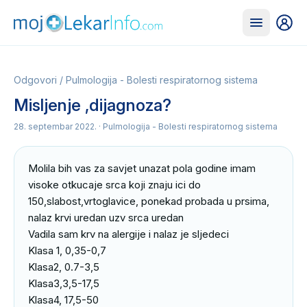
Odgovori
/
Pulmologija - Bolesti respiratornog sistema
Misljenje ,dijagnoza?
28. septembar 2022.
· Pulmologija - Bolesti respiratornog sistema
Molila bih vas za savjet unazat pola godine imam 
visoke otkucaje srca koji znaju ici do 
150,slabost,vrtoglavice, ponekad probada u prsima, 
nalaz krvi uredan uzv srca uredan

Vadila sam krv na alergije i nalaz je sljedeci

Klasa 1, 0,35-0,7

Klasa2, 0.7-3,5

Klasa3,3,5-17,5

Klasa4, 17,5-50
