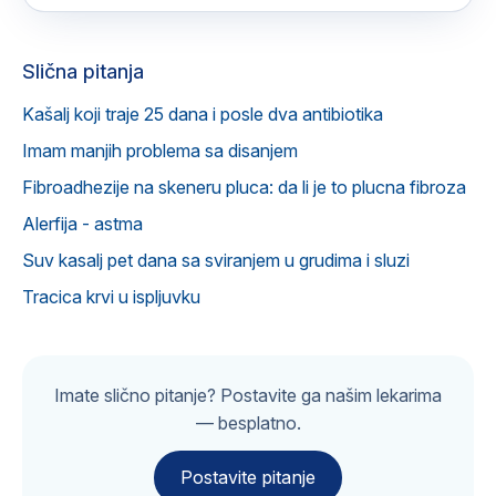
Slična pitanja
Kašalj koji traje 25 dana i posle dva antibiotika
Imam manjih problema sa disanjem
Fibroadhezije na skeneru pluca: da li je to plucna fibroza
Alerfija - astma
Suv kasalj pet dana sa sviranjem u grudima i sluzi
Tracica krvi u ispljuvku
Imate slično pitanje? Postavite ga našim lekarima
— besplatno.
Postavite pitanje