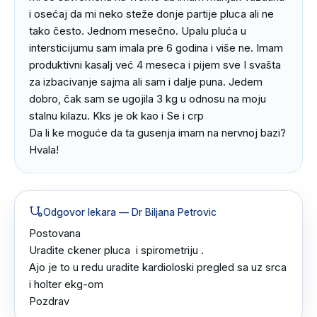
i osećaj da mi neko steže donje partije pluca ali ne 
tako često. Jednom mesečno. Upalu pluća u 
intersticijumu sam imala pre 6 godina i više ne. Imam 
produktivni kasalj već 4 meseca i pijem sve I svašta 
za izbacivanje sajma ali sam i dalje puna. Jedem 
dobro, čak sam se ugojila 3 kg u odnosu na moju 
stalnu kilazu. Kks je ok kao i Se i crp

Da li ke moguće da ta gusenja imam na nervnoj bazi?

Hvala!
Odgovor lekara
— Dr Biljana Petrovic
Postovana 

Uradite ckener pluca  i spirometriju .

Ajo je to u redu uradite kardioloski pregled sa uz srca 
i holter ekg-om 

Pozdrav