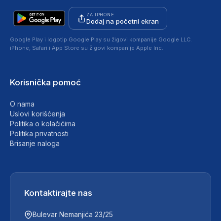
ZA IPHONE
Dodaj na početni ekran
Google Play i logotip Google Play su žigovi kompanije Google LLC.
iPhone, Safari i App Store su žigovi kompanije Apple Inc.
Korisnička pomoć
O nama
Uslovi korišćenja
Politika o kolačićima
Politika privatnosti
Brisanje naloga
Kontaktirajte nas
Bulevar Nemanjića 23/25