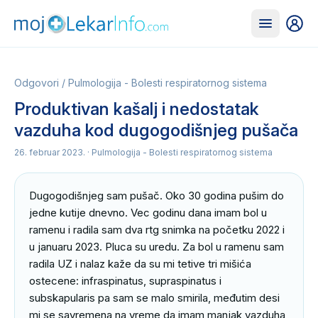
Odgovori
/
Pulmologija - Bolesti respiratornog sistema
Produktivan kašalj i nedostatak
vazduha kod dugogodišnjeg pušača
26. februar 2023.
· Pulmologija - Bolesti respiratornog sistema
Dugogodišnjeg sam pušač. Oko 30 godina pušim do 
jedne kutije dnevno. Vec godinu dana imam bol u 
ramenu i radila sam dva rtg snimka na početku 2022 i 
u januaru 2023. Pluca su uredu. Za bol u ramenu sam 
radila UZ i nalaz kaže da su mi tetive tri mišića 
ostecene: infraspinatus, supraspinatus i 
subskapularis pa sam se malo smirila, međutim desi 
mi se savremena na vreme da imam manjak vazduha 