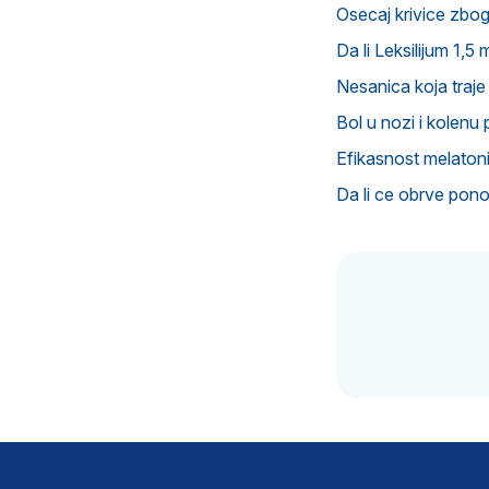
Osecaj krivice zbog
Da li Leksilijum 1,
Nesanica koja traj
Bol u nozi i kolenu
Efikasnost melatoni
Da li ce obrve pono