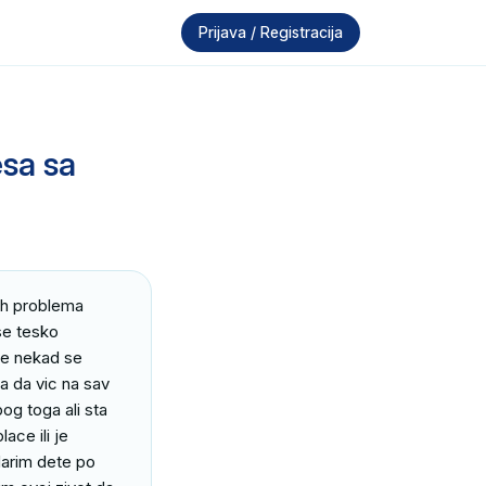
Prijava / Registracija
esa sa
ih problema 
se tesko 
e nekad se 
 da vic na sav 
g toga ali sta 
ce ili je 
arim dete po 