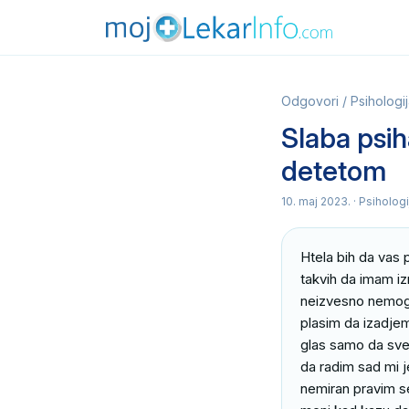
Odgovori
/
Psihologi
Slaba psih
detetom
10. maj 2023.
· Psihologi
Htela bih da vas 
takvih da imam iz
neizvesno nemogu
plasim da izadjem
glas samo da sve 
da radim sad mi je
nemiran pravim s