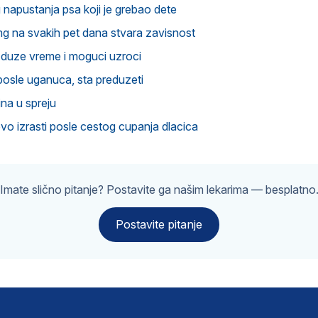
 napustanja psa koji je grebao dete
5 mg na svakih pet dana stvara zavisnost
e duze vreme i moguci uzroci
 posle uganuca, sta preduzeti
na u spreju
vo izrasti posle cestog cupanja dlacica
Imate slično pitanje? Postavite ga našim lekarima — besplatno
Postavite pitanje