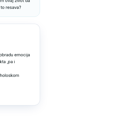
m ovaj zivot da 
 to resava?
 obradu emocija 
a ,pa i 
sholoskom 