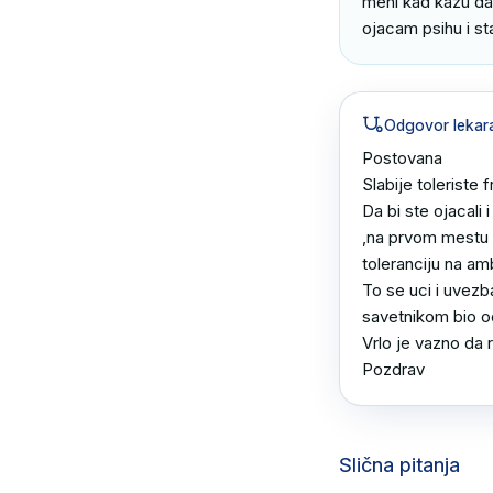
meni kad kazu da 
ojacam psihu i st
Odgovor lekar
Postovana 

Slabije toleriste fr
Da bi ste ojacali 
,na prvom mestu s
toleranciju na amb
To se uci i uvezb
savetnikom bio od 
Vrlo je vazno da 
Pozdrav
Slična pitanja