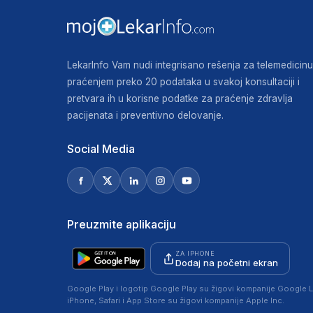
LekarInfo Vam nudi integrisano rešenja za telemedicinu
praćenjem preko 20 podataka u svakoj konsultaciji i
pretvara ih u korisne podatke za praćenje zdravlja
pacijenata i preventivno delovanje.
Social Media
Preuzmite aplikaciju
ZA IPHONE
Dodaj na početni ekran
Google Play i logotip Google Play su žigovi kompanije Google L
iPhone, Safari i App Store su žigovi kompanije Apple Inc.