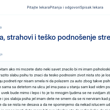
Pitajte lekara
Pitanja i odgovori
Spisak lekara
ja
a, strahovi i teško podnošenje str
ja
pitam ako mi mozete dato neki savet znacilo bi mi imam psiholosk
razito slabu psihu to znaci da tesko podnosim zivot nista sto je lo
 podneti npr nisam smela ni da polazem za auto zbog takve psih
 sama sa detetom na ulicu jel ima pasa u stanju sam kad vidim psa
uvek bude mirno i lepo i to je to mnogim ljudima se ne svidjam zbo
 i jos slabija psiha jel imam dete ne smem da se ni nerviram kad pla
e da se nista ne desava a da ne spominjemo da nekad istucem ud