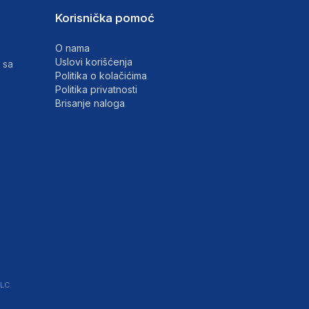
Korisnička pomoć
O nama
Uslovi korišćenja
 sa
Politika o kolačićima
Politika privatnosti
Brisanje naloga
LC.