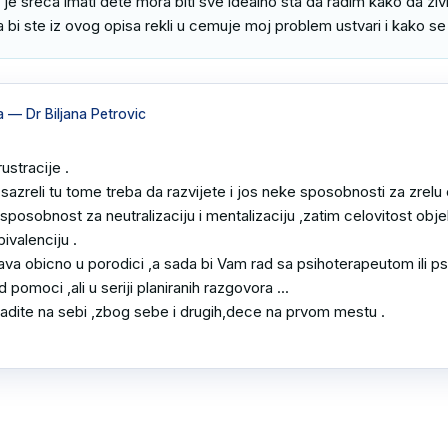
je sreca imati dete mora biti sve idealno sta da radim kako da zivi
a bi ste iz ovog opisa rekli u cemuje moj problem ustvari i kako se
a
— Dr Biljana Petrovic
ustracije .

i sazreli tu tome treba da razvijete i jos neke sposobnosti za zrelu
posobnost za neutralizaciju i mentalizaciju ,zatim celovitost objekt
ivalenciju .

ava obicno u porodici ,a sada bi Vam rad sa psihoterapeutom ili p
pomoci ,ali u seriji planiranih razgovora ...

radite na sebi ,zbog sebe i drugih,dece na prvom mestu .
