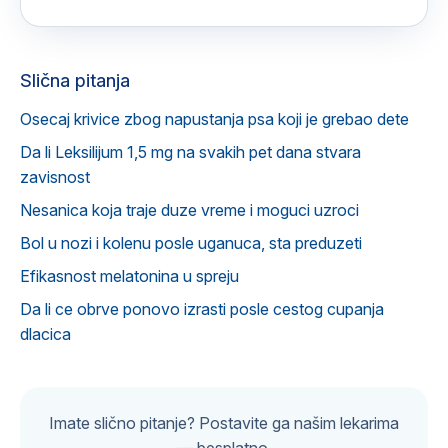
Slična pitanja
Osecaj krivice zbog napustanja psa koji je grebao dete
Da li Leksilijum 1,5 mg na svakih pet dana stvara
zavisnost
Nesanica koja traje duze vreme i moguci uzroci
Bol u nozi i kolenu posle uganuca, sta preduzeti
Efikasnost melatonina u spreju
Da li ce obrve ponovo izrasti posle cestog cupanja
dlacica
Imate slično pitanje? Postavite ga našim lekarima