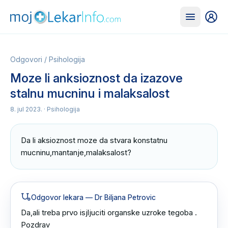
Odgovori
/
Psihologija
Moze li anksioznost da izazove
stalnu mucninu i malaksalost
8. jul 2023.
· Psihologija
Da li aksioznost moze da stvara konstatnu 
mucninu,mantanje,malaksalost?
Odgovor lekara
— Dr Biljana Petrovic
Da,ali treba prvo isjljuciti organske uzroke tegoba .

Pozdrav