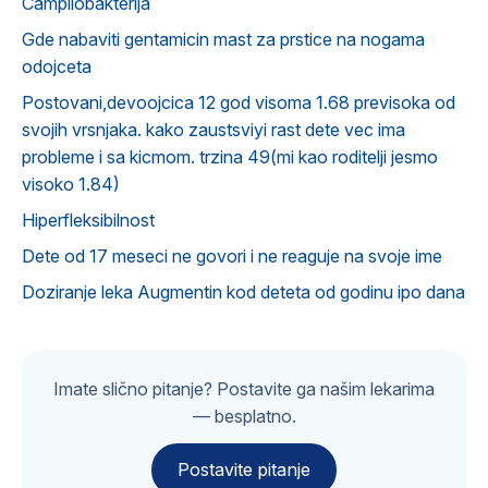
Campilobakterija
Gde nabaviti gentamicin mast za prstice na nogama
odojceta
Postovani,devoojcica 12 god visoma 1.68 previsoka od
svojih vrsnjaka. kako zaustsviyi rast dete vec ima
probleme i sa kicmom. trzina 49(mi kao roditelji jesmo
visoko 1.84)
Hiperfleksibilnost
Dete od 17 meseci ne govori i ne reaguje na svoje ime
Doziranje leka Augmentin kod deteta od godinu ipo dana
Imate slično pitanje? Postavite ga našim lekarima
— besplatno.
Postavite pitanje