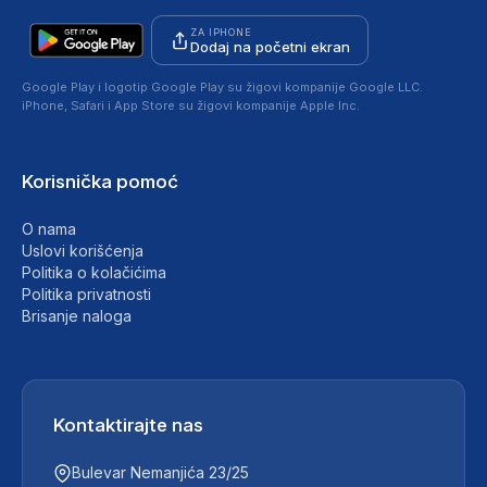
ZA IPHONE
Dodaj na početni ekran
Google Play i logotip Google Play su žigovi kompanije Google LLC.
iPhone, Safari i App Store su žigovi kompanije Apple Inc.
Korisnička pomoć
O nama
Uslovi korišćenja
Politika o kolačićima
Politika privatnosti
Brisanje naloga
Kontaktirajte nas
Bulevar Nemanjića 23/25