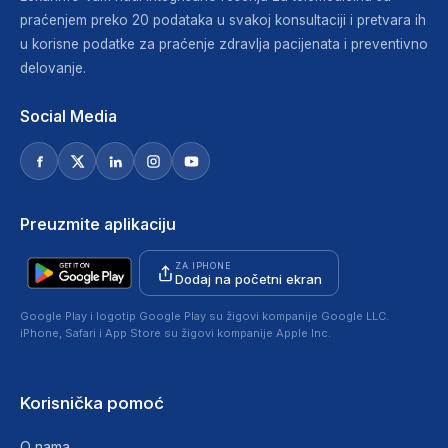
praćenjem preko 20 podataka u svakoj konsultaciji i pretvara ih
u korisne podatke za praćenje zdravlja pacijenata i preventivno
delovanje.
Social Media
Preuzmite aplikaciju
ZA IPHONE
Dodaj na početni ekran
Google Play i logotip Google Play su žigovi kompanije Google LLC.
iPhone, Safari i App Store su žigovi kompanije Apple Inc.
Korisnička pomoć
O nama