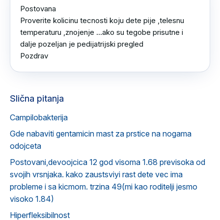
Postovana 

Proverite kolicinu tecnosti koju dete pije ,telesnu 
temperaturu ,znojenje ...ako su tegobe prisutne i 
dalje pozeljan je pedijatrijski pregled 

Pozdrav
Slična pitanja
Campilobakterija
Gde nabaviti gentamicin mast za prstice na nogama
odojceta
Postovani,devoojcica 12 god visoma 1.68 previsoka od
svojih vrsnjaka. kako zaustsviyi rast dete vec ima
probleme i sa kicmom. trzina 49(mi kao roditelji jesmo
visoko 1.84)
Hiperfleksibilnost