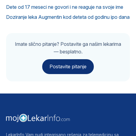
Dete od 17 meseci ne govori i ne reaguje na svoje ime
Doziranje leka Augmentin kod deteta od godinu ipo dana
Imate slično pitanje? Postavite ga našim lekarima
— besplatno.
Postavite pitanje
LekarInfo Vam nudi integrisano rešenja za telemedicinu sa