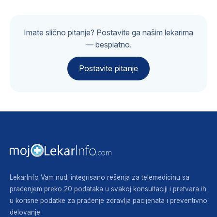
Imate slično pitanje? Postavite ga našim lekarima
— besplatno.
Postavite pitanje
LekarInfo Vam nudi integrisano rešenja za telemedicinu sa
praćenjem preko 20 podataka u svakoj konsultaciji i pretvara ih
u korisne podatke za praćenje zdravlja pacijenata i preventivno
delovanje.