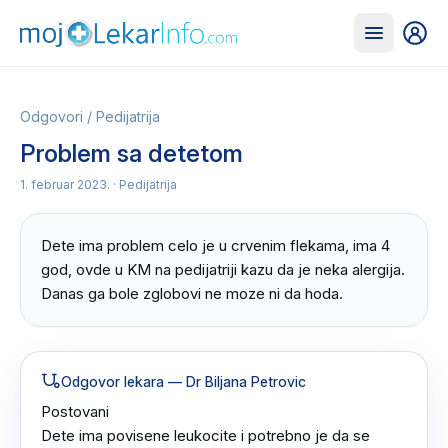
Odgovori
/
Pedijatrija
Problem sa detetom
1. februar 2023.
· Pedijatrija
Dete ima problem celo je u crvenim flekama, ima 4 
god, ovde u KM na pedijatriji kazu da je neka alergija. 
Danas ga bole zglobovi ne moze ni da hoda.
Odgovor lekara
— Dr Biljana Petrovic
Postovani 

Dete ima povisene leukocite i potrebno je da se 