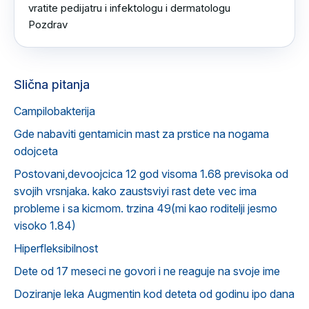
vratite pedijatru i infektologu i dermatologu 

Pozdrav
Slična pitanja
Campilobakterija
Gde nabaviti gentamicin mast za prstice na nogama
odojceta
Postovani,devoojcica 12 god visoma 1.68 previsoka od
svojih vrsnjaka. kako zaustsviyi rast dete vec ima
probleme i sa kicmom. trzina 49(mi kao roditelji jesmo
visoko 1.84)
Hiperfleksibilnost
Dete od 17 meseci ne govori i ne reaguje na svoje ime
Doziranje leka Augmentin kod deteta od godinu ipo dana