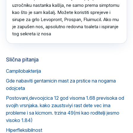
uzročniku nastanka kašlja, ne samo prema simptomu 
kao što je sam kašalj. Možete koristiti sprejeve i 
sirupe za grlo Levopront, Prospan, Fluimucil. Ako mu 
je zapušen nos, apsolutno redovna toaleta i ispiranje 
tog sekreta iz nosa
Slična pitanja
Campilobakterija
Gde nabaviti gentamicin mast za prstice na nogama
odojceta
Postovani,devoojcica 12 god visoma 1.68 previsoka od
svojih vrsnjaka. kako zaustsviyi rast dete vec ima
probleme i sa kicmom. trzina 49(mi kao roditelji jesmo
visoko 1.84)
Hiperfleksibilnost