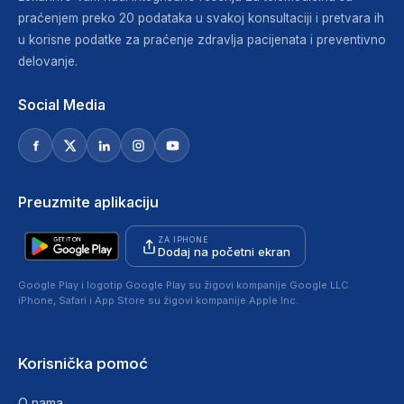
praćenjem preko 20 podataka u svakoj konsultaciji i pretvara ih
u korisne podatke za praćenje zdravlja pacijenata i preventivno
delovanje.
Social Media
Preuzmite aplikaciju
ZA IPHONE
Dodaj na početni ekran
Google Play i logotip Google Play su žigovi kompanije Google LLC.
iPhone, Safari i App Store su žigovi kompanije Apple Inc.
Korisnička pomoć
O nama