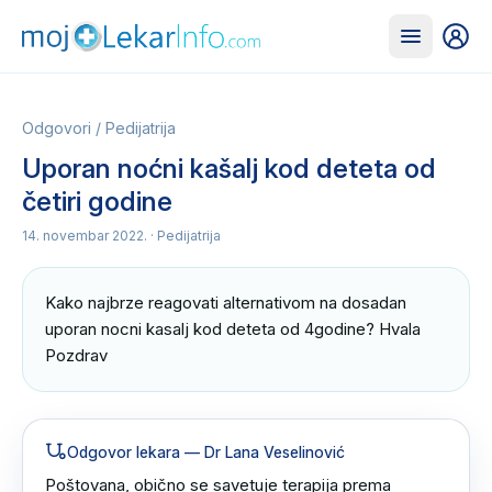
Odgovori
/
Pedijatrija
Uporan noćni kašalj kod deteta od
četiri godine
14. novembar 2022.
· Pedijatrija
Kako najbrze reagovati alternativom na dosadan 
uporan nocni kasalj kod deteta od 4godine? Hvala 
Pozdrav
Odgovor lekara
— Dr Lana Veselinović
Poštovana, obično se savetuje terapija prema 