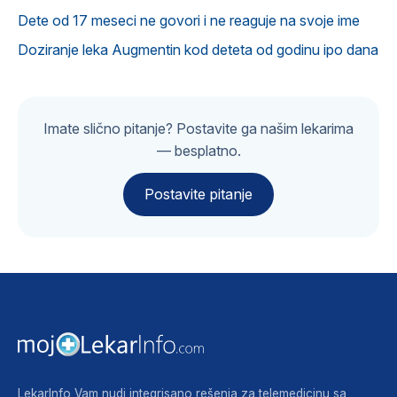
Dete od 17 meseci ne govori i ne reaguje na svoje ime
Doziranje leka Augmentin kod deteta od godinu ipo dana
Imate slično pitanje? Postavite ga našim lekarima
— besplatno.
Postavite pitanje
LekarInfo Vam nudi integrisano rešenja za telemedicinu sa