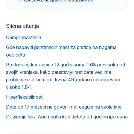
Slična pitanja
Campilobakterija
Gde nabaviti gentamicin mast za prstice na nogama
odojceta
Postovani,devoojcica 12 god visoma 1.68 previsoka od
svojih vrsnjaka. kako zaustsviyi rast dete vec ima
probleme i sa kicmom. trzina 49(mi kao roditelji jesmo
visoko 1.84)
Hiperfleksibilnost
Dete od 17 meseci ne govori i ne reaguje na svoje ime
Doziranje leka Augmentin kod deteta od godinu ipo dana