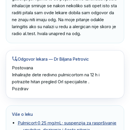
inhalacije smiruje se nakon nekoliko sati opet isto sta 
raditi pitala sam ovde lekare dobila sam odgovor da 
ne znaju niti imaju odg. Na moje pitanje odakle 
laringitis ako su nalazi u redu a alergican nije skoro je 
radio al.test. hvala unapred na odg.
Odgovor lekara
— Dr Biljana Petrovic
Postovana 

Inhalirajte dete redivno pulmicortom na 12 h i 
potrazite hitan pregled Orl specijaliste .

Pozdrav
Više o leku
Pulmicort;0,25 mg/mL; suspenzija za raspršivanje
— uputstvo, doziranje i česta pitanja