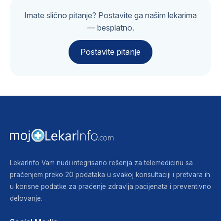
Imate slično pitanje? Postavite ga našim lekarima
— besplatno.
Postavite pitanje
LekarInfo Vam nudi integrisano rešenja za telemedicinu sa
praćenjem preko 20 podataka u svakoj konsultaciji i pretvara ih
u korisne podatke za praćenje zdravlja pacijenata i preventivno
delovanje.