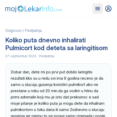
Odgovori
/
Pedijatrija
Koliko puta dnevno inhalirati
Pulmicort kod deteta sa laringitisom
27. septembar 2023.
· Pedijatrija
Dobar dan, dete mi po prvi put dobilo laringitis 
rezultati kks su u redu svi ima 6 godina receno je da 
samo u slucaju gusenja koristim pulmikort ako ne 
prestane u roku od 20 min.da ga vodim u hitnu da 
primi adrenalin koji mu je isto dat preksinoc e sad 
moje pitanje je koliko puta ja mogu dete da inhaliram 
pulmikortom u toku dana ili samo 2xdnevno u slucaju 
gusenja jer njemu to se pojavi samo iznenada i posle 