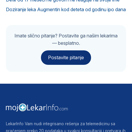
Doziranje leka Augmentin kod deteta od godinu ipo dana
Imate slično pitanje? Postavite ga našim lekarima
— besplatno.
Postavite pitanje
LekarInfo Vam nudi integrisano rešenja za telemedicinu sa
praćenjem preko 20 podataka u svakoj konsultaciji i pretvara ih