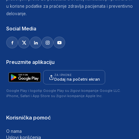
u korisne podatke za praćenje zdravlja pacijenata i preventivno
delovanje.
Social Media
Preuzmite aplikaciju
ZA IPHONE
Dodaj na početni ekran
Google Play i logotip Google Play su žigovi kompanije Google LLC.
iPhone, Safari i App Store su žigovi kompanije Apple Inc.
Korisnička pomoć
O nama
Uslovi korišćenja