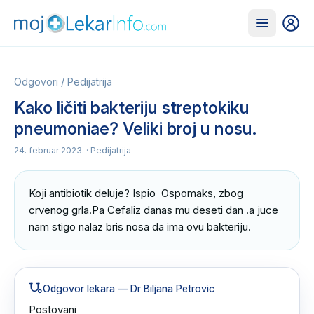
Odgovori
/
Pedijatrija
Kako ličiti bakteriju streptokiku
pneumoniae? Veliki broj u nosu.
24. februar 2023.
· Pedijatrija
Koji antibiotik deluje? Ispio  Ospomaks, zbog 
crvenog grla.Pa Cefaliz danas mu deseti dan .a juce 
nam stigo nalaz bris nosa da ima ovu bakteriju.
Odgovor lekara
— Dr Biljana Petrovic
Postovani 
