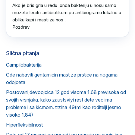
Ako je bris grla u redu ,onda bakteriju u nosu samo 
mozete leciti i antibiotikom po antibiogramu lokalno u 
obliku kapi i masti za nos .

Pozdrav
Slična pitanja
Campilobakterija
Gde nabaviti gentamicin mast za prstice na nogama
odojceta
Postovani,devoojcica 12 god visoma 1.68 previsoka od
svojih vrsnjaka. kako zaustsviyi rast dete vec ima
probleme i sa kicmom. trzina 49(mi kao roditelji jesmo
visoko 1.84)
Hiperfleksibilnost
Dete od 17 meseci ne govori i ne reaguje na svoje ime